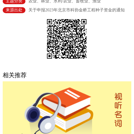
主题分类
农业、林业、水利/农业、畜牧业、渔业
决策公开
专题公开
来源出处
关于申报2023年北京市科协金桥工程种子资金的通知
政务服务
个人服务
法人服务
部门服务
便民服务
利企服务
投资项目
中介服务
阳光政务
相关推荐
政民互动
12345网上接诉即办
我要咨询
我要建议
参与调查
在线访谈
图说互动