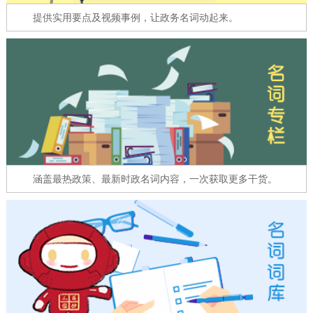
走进北京
提供实用要点及视频事例，让政务名词动起来。
北京概况
十六区概览
人文北京
绿色北京
图说北京
视频北京
多语种
ENGLISH
한국어
日本語
涵盖最热政策、最新时政名词内容，一次获取更多干货。
DEUTSCH
FRANÇAIS
РУССКИЙ ЯЗЫК
ESPAÑOL
العربية
PORTUGUÊS
ITALIANO