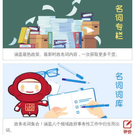
走进北京
北京概况
十六区概览
人文北京
绿色北京
图说北京
视频北京
多语种
涵盖最热政策、最新时政名词内容，一次获取更多干货。
ENGLISH
한국어
日本語
DEUTSCH
FRANÇAIS
РУССКИЙ ЯЗЫК
ESPAÑOL
العربية
PORTUGUÊS
ITALIANO
政务名词集合！涵盖八个领域政府事务性工作中衍生而出的名
词。
评价