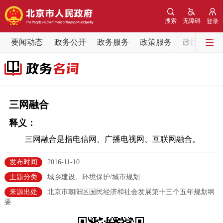
网站地图
搜索
无障碍
登录
要闻动态
要闻动态
政务公开
政务服务
政策服务
政民互动
党中央精神
国务院信息
中央部委动态
北京要闻
会议信息
部门动态
三网融合
释义：
各区热点
三网融合是指电信网、广播电视网、互联网融合。
政务公开
发布时间
2016-11-10
市领导
机构职能
政策服务
主题分类
城乡建设、环境保护/城市规划
来源出处
北京市朝阳区国民经济和社会发展第十三个五年规划纲
要
政策兑现
政策解读
回应关切