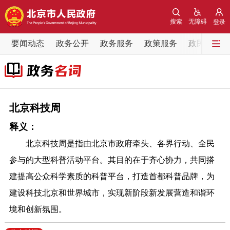
网站地图
搜索
无障碍
登录
要闻动态
要闻动态
政务公开
政务服务
政策服务
政民互动
党中央精神
国务院信息
中央部委动态
北京要闻
会议信息
部门动态
北京科技周
释义：
各区热点
北京科技周是指由北京市政府牵头、各界行动、全民
政务公开
参与的大型科普活动平台。其目的在于齐心协力，共同搭
建提高公众科学素质的科普平台，打造首都科普品牌，为
市领导
机构职能
政策服务
建设科技北京和世界城市，实现新阶段新发展营造和谐环
境和创新氛围。
政策兑现
政策解读
回应关切