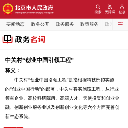
网站地图
搜索
无障碍
登录
要闻动态
要闻动态
政务公开
政务服务
政策服务
政民互动
党中央精神
国务院信息
中央部委动态
北京要闻
会议信息
部门动态
中关村“创业中国引领工程”
释义：
各区热点
中关村“创业中国引领工程”是指根据科技部拟实施
政务公开
的“创业中国行动”的部署，中关村将实施该工程，从行业
领军企业、高校科研院所、高端人才、天使投资和创业金
市领导
机构职能
政策服务
融、创新创业服务业以及创新创业文化等六个方面完善创
新生态系统。
政策兑现
政策解读
回应关切