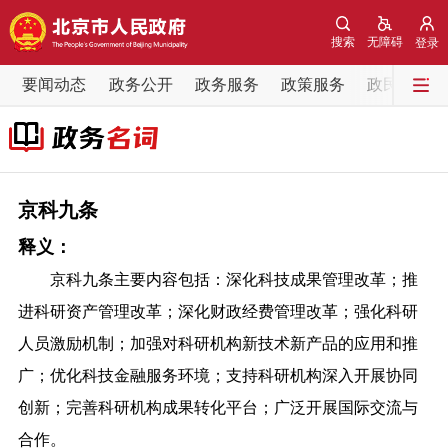
网站地图
搜索
无障碍
登录
要闻动态
要闻动态
政务公开
政务服务
政策服务
政民互动
党中央精神
国务院信息
中央部委动态
北京要闻
会议信息
部门动态
京科九条
释义：
各区热点
京科九条主要内容包括：深化科技成果管理改革；推
政务公开
进科研资产管理改革；深化财政经费管理改革；强化科研
人员激励机制；加强对科研机构新技术新产品的应用和推
市领导
机构职能
政策服务
广；优化科技金融服务环境；支持科研机构深入开展协同
创新；完善科研机构成果转化平台；广泛开展国际交流与
政策兑现
政策解读
回应关切
合作。