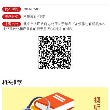
决策公开
专题公开
发布时间
2014-07-04
主题分类
科技教育/科技
政务服务
来源出处
北京市人民政府办公厅关于印发《加快推进科研机构科
技成果转化和产业化的若干意见(试行)》的通知
个人服务
法人服务
部门服务
便民服务
利企服务
投资项目
中介服务
阳光政务
政民互动
相关推荐
12345网上接诉即办
我要咨询
我要建议
参与调查
在线访谈
图说互动