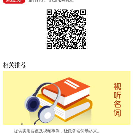
来源出处
旅行社老年旅游服务规范
决策公开
专题公开
政务服务
个人服务
法人服务
部门服务
便民服务
利企服务
投资项目
相关推荐
中介服务
阳光政务
政民互动
12345网上接诉即办
我要咨询
我要建议
参与调查
在线访谈
图说互动
提供实用要点及视频事例，让政务名词动起来。