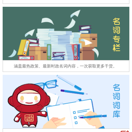
走进北京
北京概况
十六区概览
人文北京
绿色北京
图说北京
视频北京
多语种
ENGLISH
한국어
日本語
涵盖最热政策、最新时政名词内容，一次获取更多干货。
DEUTSCH
FRANÇAIS
РУССКИЙ ЯЗЫК
ESPAÑOL
العربية
PORTUGUÊS
ITALIANO