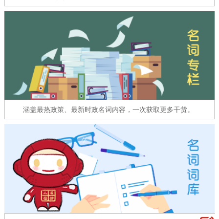
走进北京
北京概况
十六区概览
人文北京
绿色北京
图说北京
视频北京
多语种
ENGLISH
한국어
日本語
涵盖最热政策、最新时政名词内容，一次获取更多干货。
DEUTSCH
FRANÇAIS
РУССКИЙ ЯЗЫК
ESPAÑOL
العربية
PORTUGUÊS
ITALIANO