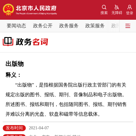
网站地图
搜索
无障碍
登录
要闻动态
要闻动态
政务公开
政务服务
政策服务
政民互动
党中央精神
国务院信息
中央部委动态
北京要闻
会议信息
部门动态
出版物
释义：
各区热点
“出版物”，是指根据国务院出版行政主管部门的有关
政务公开
规定出版的图书、报纸、期刊、音像制品和电子出版物。
所述图书、报纸和期刊，包括随同图书、报纸、期刊销售
市领导
机构职能
政策服务
并难以分离的光盘、软盘和磁带等信息载体。
政策兑现
政策解读
回应关切
发布时间
2021-04-07