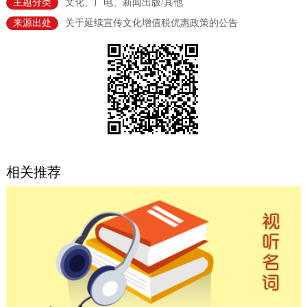
主题分类
文化、广电、新闻出版/其他
决策公开
专题公开
来源出处
关于延续宣传文化增值税优惠政策的公告
政务服务
个人服务
法人服务
部门服务
便民服务
利企服务
投资项目
中介服务
阳光政务
相关推荐
政民互动
12345网上接诉即办
我要咨询
我要建议
参与调查
在线访谈
图说互动