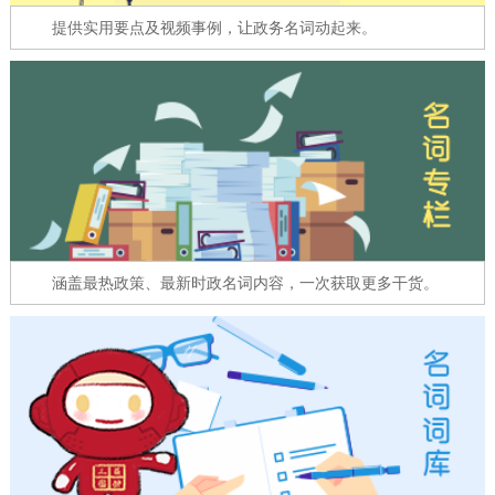
走进北京
提供实用要点及视频事例，让政务名词动起来。
北京概况
十六区概览
人文北京
绿色北京
图说北京
视频北京
多语种
ENGLISH
한국어
日本語
涵盖最热政策、最新时政名词内容，一次获取更多干货。
DEUTSCH
FRANÇAIS
РУССКИЙ ЯЗЫК
ESPAÑOL
العربية
PORTUGUÊS
ITALIANO