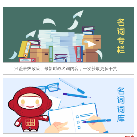
走进北京
北京概况
十六区概览
人文北京
绿色北京
图说北京
视频北京
多语种
ENGLISH
한국어
日本語
涵盖最热政策、最新时政名词内容，一次获取更多干货。
DEUTSCH
FRANÇAIS
РУССКИЙ ЯЗЫК
ESPAÑOL
العربية
PORTUGUÊS
ITALIANO