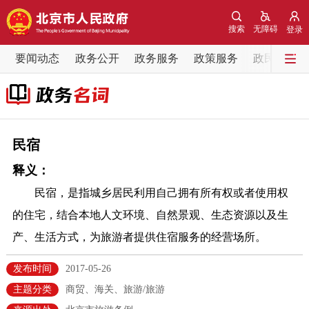
网站地图
搜索
无障碍
登录
要闻动态
要闻动态
政务公开
政务服务
政策服务
政民互动
党中央精神
国务院信息
中央部委动态
北京要闻
会议信息
部门动态
民宿
释义：
各区热点
民宿，是指城乡居民利用自己拥有所有权或者使用权
政务公开
的住宅，结合本地人文环境、自然景观、生态资源以及生
产、生活方式，为旅游者提供住宿服务的经营场所。
市领导
机构职能
政策服务
发布时间
2017-05-26
政策兑现
政策解读
回应关切
主题分类
商贸、海关、旅游/旅游