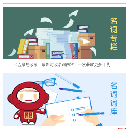
走进北京
北京概况
十六区概览
人文北京
绿色北京
图说北京
视频北京
多语种
ENGLISH
한국어
日本語
涵盖最热政策、最新时政名词内容，一次获取更多干货。
DEUTSCH
FRANÇAIS
РУССКИЙ ЯЗЫК
ESPAÑOL
العربية
PORTUGUÊS
ITALIANO