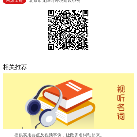
来源出处
北京市无障碍环境建设条例
决策公开
专题公开
政务服务
个人服务
法人服务
部门服务
便民服务
利企服务
投资项目
相关推荐
中介服务
阳光政务
政民互动
12345网上接诉即办
我要咨询
我要建议
参与调查
在线访谈
图说互动
提供实用要点及视频事例，让政务名词动起来。