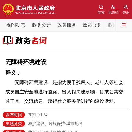
网站地图
搜索
无障碍
登录
要闻动态
要闻动态
政务公开
政务服务
政策服务
政民互动
党中央精神
国务院信息
中央部委动态
北京要闻
会议信息
部门动态
无障碍环境建设
释义：
各区热点
无障碍环境建设，是指为便于残疾人、老年人等社会
政务公开
成员自主安全地通行道路、出入相关建筑物、搭乘公共交
通工具、交流信息、获得社会服务所进行的建设活动。
市领导
机构职能
政策服务
发布时间
2021-09-24
政策兑现
政策解读
回应关切
主题分类
城乡建设、环境保护/城市规划