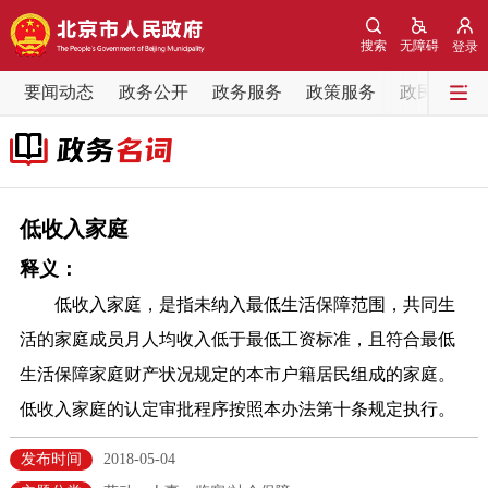
网站地图
搜索
无障碍
登录
要闻动态
要闻动态
政务公开
政务服务
政策服务
政民互动
党中央精神
国务院信息
中央部委动态
北京要闻
会议信息
部门动态
低收入家庭
释义：
各区热点
低收入家庭，是指未纳入最低生活保障范围，共同生
政务公开
活的家庭成员月人均收入低于最低工资标准，且符合最低
生活保障家庭财产状况规定的本市户籍居民组成的家庭。
市领导
机构职能
政策服务
低收入家庭的认定审批程序按照本办法第十条规定执行。
政策兑现
政策解读
回应关切
发布时间
2018-05-04