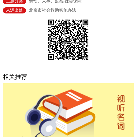
主题分类
劳动、人事、监察/社会保障
决策公开
专题公开
来源出处
北京市社会救助实施办法
政务服务
个人服务
法人服务
部门服务
便民服务
利企服务
投资项目
中介服务
阳光政务
相关推荐
政民互动
12345网上接诉即办
我要咨询
我要建议
参与调查
在线访谈
图说互动