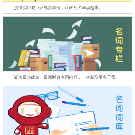
走进北京
提供实用要点及视频事例，让政务名词动起来。
北京概况
十六区概览
人文北京
绿色北京
图说北京
视频北京
多语种
ENGLISH
한국어
日本語
涵盖最热政策、最新时政名词内容，一次获取更多干货。
DEUTSCH
FRANÇAIS
РУССКИЙ ЯЗЫК
ESPAÑOL
العربية
PORTUGUÊS
ITALIANO