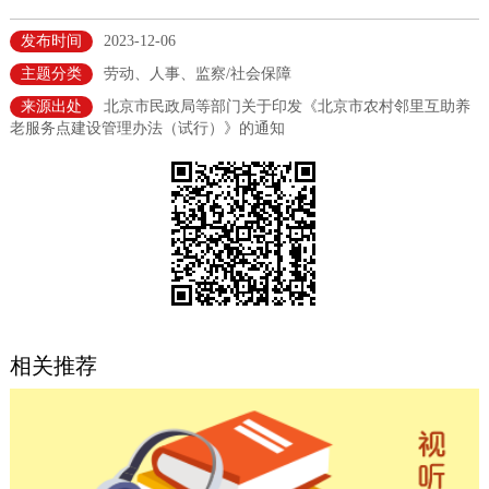
决策公开
专题公开
发布时间
2023-12-06
主题分类
劳动、人事、监察/社会保障
政务服务
来源出处
北京市民政局等部门关于印发《北京市农村邻里互助养
老服务点建设管理办法（试行）》的通知
个人服务
法人服务
部门服务
便民服务
利企服务
投资项目
中介服务
阳光政务
政民互动
相关推荐
12345网上接诉即办
我要咨询
我要建议
参与调查
在线访谈
图说互动