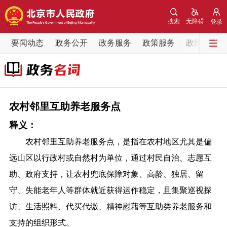
网站地图
搜索
无障碍
登录
要闻动态
要闻动态
政务公开
政务服务
政策服务
政民互动
党中央精神
国务院信息
中央部委动态
北京要闻
会议信息
部门动态
农村邻里互助养老服务点
释义：
各区热点
农村邻里互助养老服务点，是指在农村地区尤其是偏
政务公开
远山区以行政村或自然村为单位，通过村民自治、志愿互
助、政府支持，让农村兜底保障对象、高龄、独居、留
市领导
机构职能
政策服务
守、失能老年人等群体就近获得运作稳定，且集聚巡视探
访、生活照料、代买代缴、精神慰藉等互助类养老服务和
政策兑现
政策解读
回应关切
支持的组织形式。