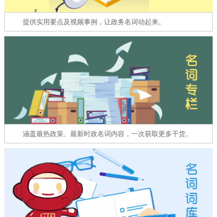
走进北京
提供实用要点及视频事例，让政务名词动起来。
北京概况
十六区概览
人文北京
绿色北京
图说北京
视频北京
多语种
ENGLISH
한국어
日本語
涵盖最热政策、最新时政名词内容，一次获取更多干货。
DEUTSCH
FRANÇAIS
РУССКИЙ ЯЗЫК
ESPAÑOL
العربية
PORTUGUÊS
ITALIANO