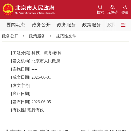
网站地图
搜索
无障碍
登录
要闻动态
要闻动态
政务公开
政务服务
政策服务
政民互动
政务公开
>
政策服务
>
规范性文件
党中央精神
国务院信息
中央部委动态
[主题分类]
科技、教育/教育
北京要闻
会议信息
部门动态
[发文机构]
北京市人民政府
[实施日期]
----
各区热点
[成文日期]
2026-06-01
[发文字号]
----
政务公开
[废止日期]
----
[发布日期]
2026-06-05
市领导
机构职能
政策服务
[有效性]
现行有效
政策兑现
政策解读
回应关切