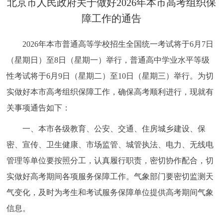
​北京市人民政府关于做好2026年本市高考组织保
决策公开
专题公开
障工作的通告
政务服务
2026年本市普通高等学校招生全国统一考试将于6月7日
（星期日）至8日（星期一）举行，普通高中学业水平等级
个人服务
法人服务
部门服务
性考试将于6月9日（星期二）至10日（星期三）举行。为切
实做好本市高考组织保障工作，确保高考顺利进行，现就有
便民服务
利企服务
投资项目
关事项通告如下：
中介服务
阳光政务
一、本市各级教育、公安、交通、住房城乡建设、保
密、宣传、卫生健康、市场监管、城管执法、电力、无线电
政民互动
管理等单位要按照分工，认真履行职责，密切协作配合，切
12345网上接诉即办
我要咨询
我要建议
实做好高考期间各项服务保障工作。气象部门要密切监测天
气变化，及时为考生和考试服务保障单位提供高考期间气象
参与调查
在线访谈
图说互动
信息。