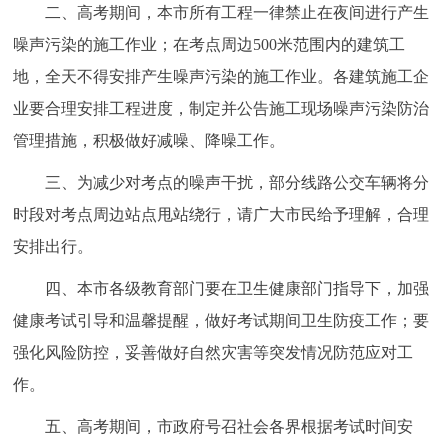
走进北京
二、高考期间，本市所有工程一律禁止在夜间进行产生
噪声污染的施工作业；在考点周边500米范围内的建筑工
北京概况
十六区概览
人文北京
地，全天不得安排产生噪声污染的施工作业。各建筑施工企
业要合理安排工程进度，制定并公告施工现场噪声污染防治
绿色北京
图说北京
视频北京
管理措施，积极做好减噪、降噪工作。
多语种
三、为减少对考点的噪声干扰，部分线路公交车辆将分
时段对考点周边站点甩站绕行，请广大市民给予理解，合理
ENGLISH
한국어
日本語
安排出行。
DEUTSCH
FRANÇAIS
РУССКИЙ ЯЗЫК
四、本市各级教育部门要在卫生健康部门指导下，加强
健康考试引导和温馨提醒，做好考试期间卫生防疫工作；要
ESPAÑOL
العربية
PORTUGUÊS
强化风险防控，妥善做好自然灾害等突发情况防范应对工
作。
ITALIANO
五、高考期间，市政府号召社会各界根据考试时间安