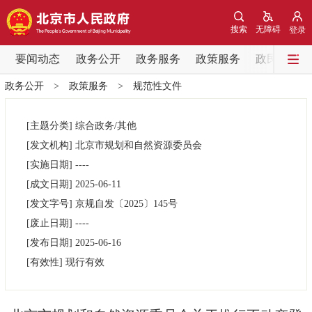
网站地图
搜索
无障碍
登录
要闻动态
要闻动态
政务公开
政务服务
政策服务
政民互动
政务公开
>
政策服务
>
规范性文件
党中央精神
国务院信息
中央部委动态
[主题分类]
综合政务/其他
北京要闻
会议信息
部门动态
[发文机构]
北京市规划和自然资源委员会
[实施日期]
----
各区热点
[成文日期]
2025-06-11
[发文字号]
京规自发
〔2025〕
145号
政务公开
[废止日期]
----
[发布日期]
2025-06-16
市领导
机构职能
政策服务
[有效性]
现行有效
政策兑现
政策解读
回应关切