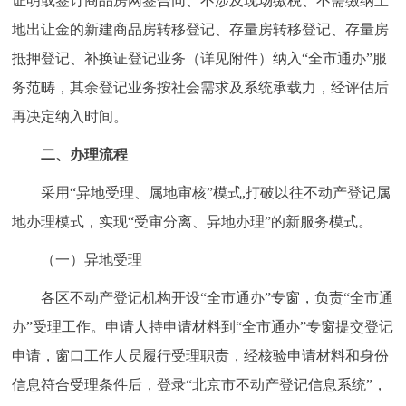
证明或签订商品房网签合同、不涉及现场缴税、不需缴纳土
走进北京
地出让金的新建商品房转移登记、存量房转移登记、存量房
北京概况
十六区概览
人文北京
抵押登记、补换证登记业务（详见附件）纳入“全市通办”服
务范畴，其余登记业务按社会需求及系统承载力，经评估后
绿色北京
图说北京
视频北京
再决定纳入时间。
多语种
二、办理流程
采用“异地受理、属地审核”模式,打破以往不动产登记属
ENGLISH
한국어
日本語
地办理模式，实现“受审分离、异地办理”的新服务模式。
DEUTSCH
FRANÇAIS
РУССКИЙ ЯЗЫК
（一）异地受理
各区不动产登记机构开设“全市通办”专窗，负责“全市通
ESPAÑOL
العربية
PORTUGUÊS
办”受理工作。申请人持申请材料到“全市通办”专窗提交登记
申请，窗口工作人员履行受理职责，经核验申请材料和身份
ITALIANO
信息符合受理条件后，登录“北京市不动产登记信息系统”，