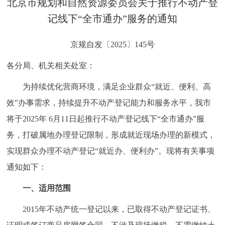
北京市规划和自然资源委员会关于推行不动产登
决策公开
专题公开
记线下“全市通办”服务的通知
政务服务
京规自发〔2025〕145号
个人服务
法人服务
部门服务
各分局、机关相关处室：
为持续优化营商环境，满足企业群众“就近、便利、高
便民服务
利企服务
投资项目
效”办事需求，持续提升不动产登记能力和服务水平，我市
将于2025年 6月11日起推行不动产登记线下“全市通办”服
中介服务
阳光政务
务，打破属地办理登记限制，形成就近现场办理的新模式，
政民互动
实现群众办理不动产登记“就近办、便利办”。现将有关事项
通知如下：
12345网上接诉即办
我要咨询
我要建议
一、适用范围
参与调查
在线访谈
图说互动
2015年不动产统一登记以来，已取得不动产登记证书、