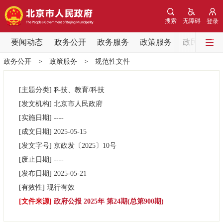
网站地图
搜索
无障碍
登录
要闻动态
要闻动态
政务公开
政务服务
政策服务
政民互动
政务公开
>
政策服务
>
规范性文件
党中央精神
国务院信息
中央部委动态
[主题分类]
科技、教育/科技
北京要闻
会议信息
部门动态
[发文机构]
北京市人民政府
[实施日期]
----
各区热点
[成文日期]
2025-05-15
[发文字号]
京政发
〔2025〕
10号
政务公开
[废止日期]
----
[发布日期]
2025-05-21
市领导
机构职能
政策服务
[有效性]
现行有效
[文件来源]
政府公报 2025年 第24期(总第900期)
政策兑现
政策解读
回应关切