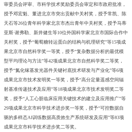
走进北京
审委员会评审、市科学技术奖励委员会审定和市政府批准，
授予邓宏魁、董进北京市突出贡献中关村奖，授予常凯、陈
北京概况
十六区概览
人文北京
天石等26位青年科学家北京市杰出青年中关村奖，授予马蒂
亚斯·谢弗勒、新井健生等10位外国科学家北京市国际合作中
绿色北京
图说北京
视频北京
关村奖，授予“葡萄糖转运蛋白的结构与机理研究”等15项成
多语种
果北京市自然科学奖一等奖，授予“复杂数据分析的最优模
型平均理论与方法”等42项成果北京市自然科学奖二等奖，
ENGLISH
한국어
日本語
授予“氮化镓基发光器件关键衬底技术研发与产业化”等6项
成果北京市技术发明奖一等奖，授予“高分定量遥感空间辐
DEUTSCH
FRANÇAIS
РУССКИЙ ЯЗЫК
射基准传递技术及应用”等18项成果北京市技术发明奖二等
奖，授予“人工心脏临床应用关键技术的建立及应用推广”等
ESPAÑOL
العربية
PORTUGUÊS
29项成果北京市科学技术进步奖一等奖，授予“可控数据自
驱的多样态AI训练数据高质效生产系统研发及应用”等83项
ITALIANO
成果北京市科学技术进步奖二等奖。