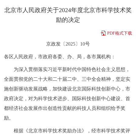
决策公开
专题公开
北京市人民政府关于2024年度北京市科学技术奖
励的决定
政务服务
PDF格式下载
个人服务
法人服务
部门服务
京政发〔2025〕10号
各区人民政府，市政府各委、办、局，各市属机构：
便民服务
利企服务
投资项目
为深入贯彻落实习近平新时代中国特色社会主义思想，
中介服务
阳光政务
全面贯彻党的二十大和二十届二中、三中全会精神，坚定实
施创新驱动发展战略，加快建设北京国际科技创新中心，市
政民互动
政府决定，对为科学技术进步、国际科技创新中心建设、首
12345网上接诉即办
我要咨询
我要建议
都经济社会发展作出创造性贡献的科技人员和组织给予奖
励。
参与调查
在线访谈
图说互动
根据《北京市科学技术奖励办法》，经市科学技术奖评