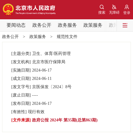
网站地图
搜索
无障碍
登录
要闻动态
要闻动态
政务公开
政务服务
政策服务
政民互动
政务公开
>
政策服务
>
规范性文件
党中央精神
国务院信息
中央部委动态
[主题分类]
卫生、体育/医药管理
北京要闻
会议信息
部门动态
[发文机构]
北京市医疗保障局
[实施日期]
2024-06-17
各区热点
[成文日期]
2024-06-11
[发文字号]
京医保发
〔2024〕
8号
政务公开
[废止日期]
----
[发布日期]
2024-06-17
市领导
机构职能
政策服务
[有效性]
现行有效
[文件来源]
政府公报 2024年 第35期(总第863期)
政策兑现
政策解读
回应关切