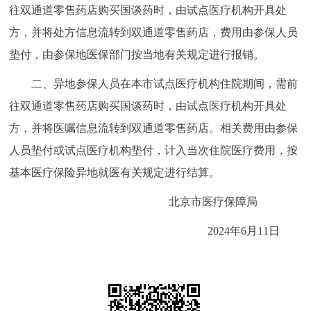
走进北京
往双通道零售药店购买国谈药时，由试点医疗机构开具处
方，并将处方信息流转到双通道零售药店，费用由参保人员
北京概况
十六区概览
人文北京
垫付，由参保地医保部门按当地有关规定进行报销。
二、异地参保人员在本市试点医疗机构住院期间，需前
绿色北京
图说北京
视频北京
往双通道零售药店购买国谈药时，由试点医疗机构开具处
多语种
方，并将医嘱信息流转到双通道零售药店。相关费用由参保
人员垫付或试点医疗机构垫付，计入当次住院医疗费用，按
ENGLISH
한국어
日本語
基本医疗保险异地就医有关规定进行结算。
DEUTSCH
FRANÇAIS
РУССКИЙ ЯЗЫК
北京市医疗保障局
2024年6月11日
ESPAÑOL
العربية
PORTUGUÊS
ITALIANO