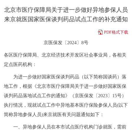
决策公开
专题公开
北京市医疗保障局关于进一步做好异地参保人员
来京就医国家医保谈判药品试点工作的补充通知
政务服务
PDF格式下载
个人服务
法人服务
部门服务
京医保发〔2024〕8号
各区医疗保障局、北京经济技术开发区社会事业局，各相关
便民服务
利企服务
投资项目
定点医药机构：
中介服务
阳光政务
为进一步做好国家医保谈判药品（以下简称国谈药）落
地工作，根据《北京市医疗保障局关于进一步做好国家医保
政民互动
谈判药品落地试点工作的通知》（京医保发〔2023〕15号）
12345网上接诉即办
我要咨询
我要建议
执行情况，现就试点工作中异地基本医疗保险参保人员(以下
简称异地参保人员)来京就医有关问题通知如下：
参与调查
在线访谈
图说互动
一、异地参保人员在本市试点医疗机构门诊就医，需前