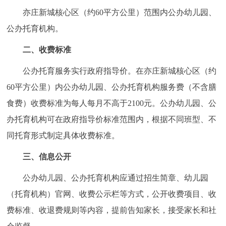
走进北京
亦庄新城核心区（约60平方公里）范围内公办幼儿园、
公办托育机构。
北京概况
十六区概览
人文北京
二、收费标准
绿色北京
图说北京
视频北京
公办托育服务实行政府指导价。在亦庄新城核心区（约
多语种
60平方公里）内公办幼儿园、公办托育机构服务费（不含膳
食费）收费标准为每人每月不高于2100元。公办幼儿园、公
ENGLISH
한국어
日本語
办托育机构可在政府指导价标准范围内，根据不同班型、不
同托育形式制定具体收费标准。
DEUTSCH
FRANÇAIS
РУССКИЙ ЯЗЫК
三、信息公开
ESPAÑOL
العربية
PORTUGUÊS
公办幼儿园、公办托育机构应通过招生简章、幼儿园
（托育机构）官网、收费公示栏等方式，公开收费项目、收
ITALIANO
费标准、收退费规则等内容，提前告知家长，接受家长和社