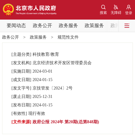
网站地图
搜索
无障碍
登录
要闻动态
要闻动态
政务公开
政务服务
政策服务
政民互动
政务公开
>
政策服务
>
规范性文件
党中央精神
国务院信息
中央部委动态
[主题分类]
科技教育/教育
北京要闻
会议信息
部门动态
[发文机构]
北京经济技术开发区管理委员会
[实施日期]
2024-03-01
各区热点
[成文日期]
2024-01-15
[发文字号]
京技管发
〔2024〕
2号
政务公开
[废止日期]
2025-12-31
[发布日期]
2024-01-15
市领导
机构职能
政策服务
[有效性]
现行有效
[文件来源]
政府公报 2024年 第20期(总第848期)
政策兑现
政策解读
回应关切