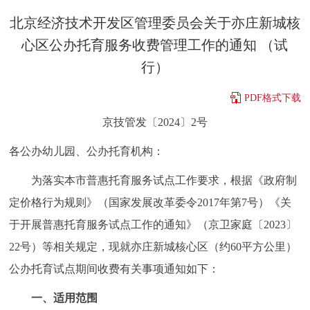
决策公开
专题公开
北京经济技术开发区管理委员会关于亦庄新城核
心区公办托育服务收费管理工作的通知 （试
政务服务
行）
个人服务
法人服务
部门服务
PDF格式下载
京技管发〔2024〕2号
便民服务
利企服务
投资项目
各公办幼儿园、公办托育机构：
中介服务
阳光政务
为落实本市普惠托育服务试点工作要求，根据《政府制
定价格行为规则》（国家发展改革委令2017年第7号）《关
政民互动
于开展普惠托育服务试点工作的通知》（京卫家庭〔2023〕
12345网上接诉即办
我要咨询
我要建议
22号）等相关规定，现就亦庄新城核心区（约60平方公里）
公办托育试点期间收费有关事项通知如下：
参与调查
在线访谈
图说互动
一、适用范围