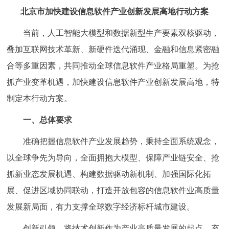
走进北京
北京市加快建设信息软件产业创新发展高地行动方案
北京概况
十六区概览
人文北京
当前，人工智能大模型和数据新型生产要素双核驱动，
叠加互联网技术革新、新硬件迭代涌现、金融和信息紧密融
绿色北京
图说北京
视频北京
合等多重因素，共同推动全球信息软件产业格局重塑。为抢
抓产业变革机遇，加快建设信息软件产业创新发展高地，特
多语种
制定本行动方案。
ENGLISH
한국어
日本語
一、总体要求
准确把握信息软件产业发展趋势，秉持全面系统观念，
DEUTSCH
FRANÇAIS
РУССКИЙ ЯЗЫК
以全球争先为导向，全面拥抱大模型、保障产业链安全、抢
ESPAÑOL
العربية
PORTUGUÊS
抓新业态发展机遇、构建数据驱动新机制、加强国际化拓
展、促进区域协同联动，打造开放包容的信息软件业高质量
ITALIANO
发展新局面，有力支撑全球数字经济标杆城市建设。
创新引领。将技术创新作为产业高质量发展的起点，充