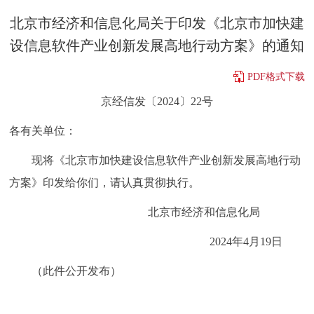
决策公开
专题公开
北京市经济和信息化局关于印发《北京市加快建
设信息软件产业创新发展高地行动方案》的通知
政务服务
PDF格式下载
个人服务
法人服务
部门服务
京经信发〔2024〕22号
各有关单位：
便民服务
利企服务
投资项目
现将《北京市加快建设信息软件产业创新发展高地行动
中介服务
阳光政务
方案》印发给你们，请认真贯彻执行。
政民互动
北京市经济和信息化局
2024年4月19日
12345网上接诉即办
我要咨询
我要建议
（此件公开发布）
参与调查
在线访谈
图说互动