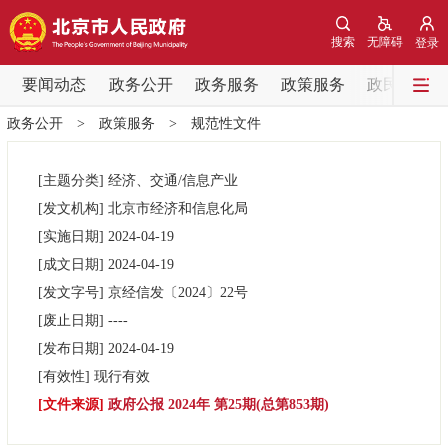
网站地图
搜索
无障碍
登录
要闻动态
要闻动态
政务公开
政务服务
政策服务
政民互动
政务公开
>
政策服务
>
规范性文件
党中央精神
国务院信息
中央部委动态
[主题分类]
经济、交通/信息产业
北京要闻
会议信息
部门动态
[发文机构]
北京市经济和信息化局
[实施日期]
2024-04-19
各区热点
[成文日期]
2024-04-19
[发文字号]
京经信发
〔2024〕
22号
政务公开
[废止日期]
----
[发布日期]
2024-04-19
市领导
机构职能
政策服务
[有效性]
现行有效
[文件来源]
政府公报 2024年 第25期(总第853期)
政策兑现
政策解读
回应关切