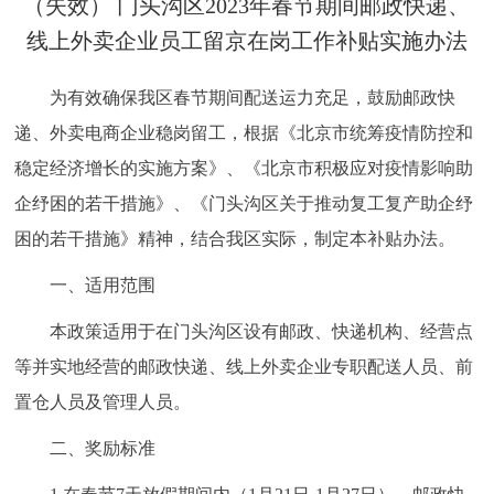
（失效） 门头沟区2023年春节期间邮政快递、
决策公开
专题公开
线上外卖企业员工留京在岗工作补贴实施办法
政务服务
为有效确保我区春节期间配送运力充足，鼓励邮政快
递、外卖电商企业稳岗留工，根据《北京市统筹疫情防控和
个人服务
法人服务
部门服务
稳定经济增长的实施方案》、《北京市积极应对疫情影响助
企纾困的若干措施》、《门头沟区关于推动复工复产助企纾
便民服务
利企服务
投资项目
困的若干措施》精神，结合我区实际，制定本补贴办法。
中介服务
阳光政务
一、适用范围
政民互动
本政策适用于在门头沟区设有邮政、快递机构、经营点
等并实地经营的邮政快递、线上外卖企业专职配送人员、前
12345网上接诉即办
我要咨询
我要建议
置仓人员及管理人员。
二、奖励标准
参与调查
在线访谈
图说互动