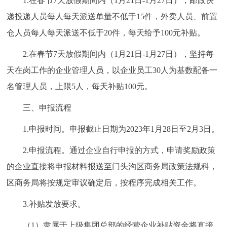
1.在春节7天放假期间内（1月21日-1月27日），邮政快
走进北京
递投递人员每人每天派送单量不低于15件，外卖人员、前置
北京概况
十六区概览
人文北京
仓人员每人每天派送不低于20件，每天给予100元补贴。
2.在春节7天放假期间内（1月21日-1月27日），坚持每
绿色北京
图说北京
视频北京
天在岗工作的企业管理人员，以企业员工30人为基数配备一
多语种
名管理人员，上限5人，每天补贴100元。
三、申报流程
ENGLISH
한국어
日本語
1.申报时间。申报截止日期为2023年1月28日至2月3日。
DEUTSCH
FRANÇAIS
РУССКИЙ ЯЗЫК
2.申报流程。通过企业自行申报的方式，申请奖励政策
的企业直接将申报材料报送至门头沟区商务局政策法规科，
ESPAÑOL
العربية
PORTUGUÊS
区商务局将按规定审议确定后，按程序完成相关工作。
ITALIANO
3.补贴发放要求。
（1）隶属于上级集团总部的经营企业补贴资金将直接