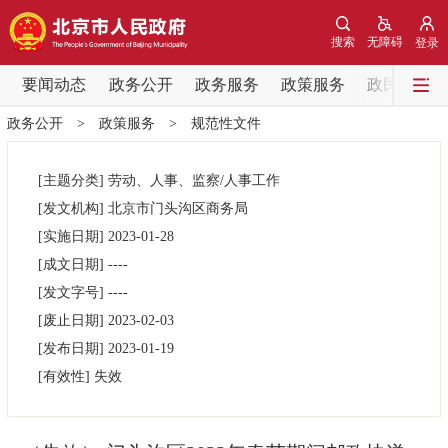
网站地图
搜索
无障碍
登录
要闻动态
要闻动态
政务公开
政务服务
政策服务
政民互动
政务公开
>
政策服务
>
规范性文件
党中央精神
国务院信息
中央部委动态
[主题分类]
劳动、人事、监察/人事工作
北京要闻
会议信息
部门动态
[发文机构]
北京市门头沟区商务局
[实施日期]
2023-01-28
各区热点
[成文日期]
----
[发文字号]
----
政务公开
[废止日期]
2023-02-03
[发布日期]
2023-01-19
市领导
机构职能
政策服务
[有效性]
失效
政策兑现
政策解读
回应关切