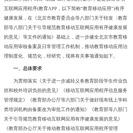
走进北京
互联网应用程序(教育APP，以下简称“教育移动应用”)有序
健康发展，在《北京市教育委员会等八部门关于转发〈教育
北京概况
十六区概览
人文北京
部等八部门关于引导规范教育移动互联网应用有序健康发展
绿色北京
图说北京
视频北京
的意见〉等文件的通知》基础上，进一步健全北京市教育移
动应用审核备案及日常管理工作机制，推动教育移动应用治
多语种
理制度化、规范化，经研究，现将有关事项通知如下。
ENGLISH
한국어
日本語
一、总体要求
为贯彻落实《关于进一步减轻义务教育阶段学生作业负
DEUTSCH
FRANÇAIS
РУССКИЙ ЯЗЫК
担和校外培训负担的意见》《移动互联网应用程序信息服务
管理规定》《教育部办公厅等六部门关于做好现有线上学科
ESPAÑOL
العربية
PORTUGUÊS
类培训机构由备案改为审批工作的通知》《教育部等八部门
ITALIANO
关于引导规范教育移动互联网应用有序健康发展的意见》
《教育部办公厅关于推动教育移动互联网应用程序管理