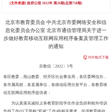
[文件来源]
政府公报 2022年 第26期(总第758期)
决策公开
专题公开
政务服务
北京市教育委员会 中共北京市委网络安全和信
息化委员会办公室 北京市通信管理局关于进一
个人服务
法人服务
部门服务
步做好教育移动互联网应用程序备案及管理工作
的通知
便民服务
利企服务
投资项目
PDF格式下载
中介服务
阳光政务
京教信〔2022〕5号
政民互动
各区教委，燕山教委、经开区社会事业局，各区委网信办，
各市属高校，各直属单位，各移动应用分发平台，各教育移
12345网上接诉即办
我要咨询
我要建议
动互联网应用程序提供者：
参与调查
在线访谈
图说互动
为认真落实减轻义务教育阶段学生作业负担和校外培训
负担工作(以下简称“双减”工作)的相关要求，促进教育移动