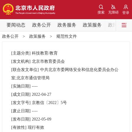
网站地图
搜索
无障碍
登录
要闻动态
要闻动态
政务公开
政务服务
政策服务
政民互动
政务公开
>
政策服务
>
规范性文件
党中央精神
国务院信息
中央部委动态
[主题分类]
科技教育/教育
北京要闻
会议信息
部门动态
[发文机构]
北京市教育委员会
[联合发文单位]
中共北京市委网络安全和信息化委员会办公
各区热点
室;北京市通信管理局
[实施日期]
----
政务公开
[成文日期]
2022-04-27
[发文字号]
京教信
〔2022〕
5号
市领导
机构职能
政策服务
[废止日期]
----
[发布日期]
2022-05-09
政策兑现
政策解读
回应关切
[有效性]
现行有效