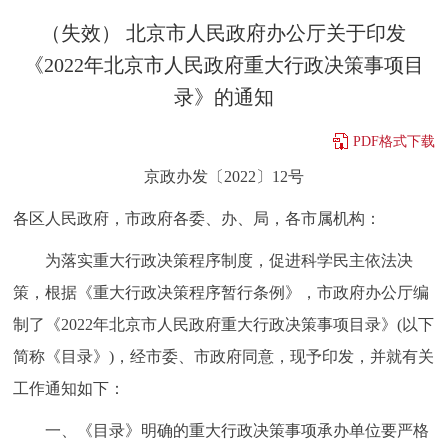
决策公开
专题公开
（失效） 北京市人民政府办公厅关于印发
《2022年北京市人民政府重大行政决策事项目
政务服务
录》的通知
个人服务
法人服务
部门服务
PDF格式下载
京政办发〔2022〕12号
便民服务
利企服务
投资项目
各区人民政府，市政府各委、办、局，各市属机构：
中介服务
阳光政务
为落实重大行政决策程序制度，促进科学民主依法决
策，根据《重大行政决策程序暂行条例》，市政府办公厅编
政民互动
制了《2022年北京市人民政府重大行政决策事项目录》(以下
12345网上接诉即办
我要咨询
我要建议
简称《目录》)，经市委、市政府同意，现予印发，并就有关
工作通知如下：
参与调查
在线访谈
图说互动
一、《目录》明确的重大行政决策事项承办单位要严格