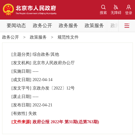
网站地图
搜索
无障碍
登录
要闻动态
要闻动态
政务公开
政务服务
政策服务
政民互动
政务公开
>
政策服务
>
规范性文件
党中央精神
国务院信息
中央部委动态
[主题分类]
综合政务/其他
北京要闻
会议信息
部门动态
[发文机构]
北京市人民政府办公厅
[实施日期]
----
各区热点
[成文日期]
2022-04-14
[发文字号]
京政办发
〔2022〕
12号
政务公开
[废止日期]
----
[发布日期]
2022-04-21
市领导
机构职能
政策服务
[有效性]
失效
[文件来源]
政府公报 2022年 第31期(总第763期)
政策兑现
政策解读
回应关切