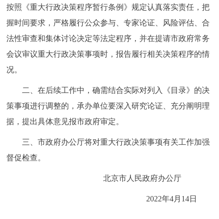
走进北京
按照《重大行政决策程序暂行条例》规定认真落实责任，把
握时间要求，严格履行公众参与、专家论证、风险评估、合
北京概况
十六区概览
人文北京
法性审查和集体讨论决定等法定程序，并在提请市政府常务
会议审议重大行政决策事项时，报告履行相关决策程序的情
绿色北京
图说北京
视频北京
况。
多语种
二、在后续工作中，确需结合实际对列入《目录》的决
策事项进行调整的，承办单位要深入研究论证、充分阐明理
ENGLISH
한국어
日本語
据，提出具体意见报市政府审定。
DEUTSCH
FRANÇAIS
РУССКИЙ ЯЗЫК
三、市政府办公厅将对重大行政决策事项有关工作加强
督促检查。
ESPAÑOL
العربية
PORTUGUÊS
北京市人民政府办公厅
ITALIANO
2022年4月14日