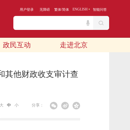
/
ENGLISH
用户登录
无障碍
繁体
简体
智能问答
政民互动
走进北京
行和其他财政收支审计查
大
中
小
分享：