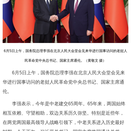
决策公开
专题公开
政务服务
个人服务
法人服务
部门服务
6月5日上午，国务院总理李强在北京人民大会堂会见来华进行国事访问的老挝人
便民服务
利企服务
投资项目
民革命党中央总书记、国家主席通伦。（
黄敬文 摄
）
中介服务
阳光政务
6月5日上午，国务院总理李强在北京人民大会堂会见来
华进行国事访问的老挝人民革命党中央总书记、国家主席通
政民互动
伦。
12345网上接诉即办
我要咨询
我要建议
李强表示，今年是中老建交65周年。65年来，两国始终
相互依赖、守望相助，双边关系历久弥坚。特别是近些年，
参与调查
在线访谈
图说互动
在两党两国最高领导人战略引领下，中老关系进入历史最好