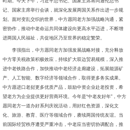
时期。今天下午，习近平总书记、国家主席将同通伦总书
走进北京
记、国家主席举行会谈，就深化发展两国关系作出进一步规
北京概况
十六区概览
人文北京
划。面对变乱交织的世界，中方愿同老方加强战略沟通，紧
密协作，推动中老命运共同体建设向更高水平迈进，不断增
绿色北京
图说北京
视频北京
进两国人民福祉，共促地区乃至世界的稳定繁荣。
多语种
李强指出，中方愿同老方加强发展战略对接，充分释放
中方零关税政策积极效应，持续扩大双边贸易规模，深入推
ENGLISH
한국어
日本語
进中老铁路合作，加快推动中老经济走廊建设，拓展能源矿
产、人工智能、数字经济等领域合作，取得更多务实成果。
DEUTSCH
FRANÇAIS
РУССКИЙ ЯЗЫК
中方愿进口老挝更多优质产品，鼓励中资企业赴老投资，希
望老方为企业提供更好营商环境。今年是“中老友好年”，中方
ESPAÑOL
العربية
PORTUGUÊS
愿同老方一道办好系列庆祝活动，用好红色资源，深化文
化、旅游、教育、医疗等领域合作，赓续两国传统友谊。当
ITALIANO
前国际经贸秩序遭受严重冲击，中老应当密切协调配合，推