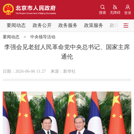
网站地图
搜索
无障碍
登录
要闻动态
要闻动态
政务公开
政务服务
政策服务
政民互动
要闻动态
>
中央领导活动
党中央精神
国务院信息
中央部委动态
李强会见老挝人民革命党中央总书记、国家主席
通伦
北京要闻
会议信息
部门动态
日期：2026-06-06 11:27
来源：新华社
各区热点
政务公开
市领导
机构职能
政策服务
政策兑现
政策解读
回应关切