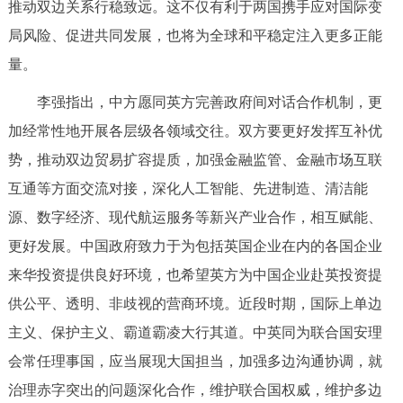
推动双边关系行稳致远。这不仅有利于两国携手应对国际变
走进北京
局风险、促进共同发展，也将为全球和平稳定注入更多正能
北京概况
十六区概览
人文北京
量。
李强指出，中方愿同英方完善政府间对话合作机制，更
绿色北京
图说北京
视频北京
加经常性地开展各层级各领域交往。双方要更好发挥互补优
多语种
势，推动双边贸易扩容提质，加强金融监管、金融市场互联
互通等方面交流对接，深化人工智能、先进制造、清洁能
ENGLISH
한국어
日本語
源、数字经济、现代航运服务等新兴产业合作，相互赋能、
更好发展。中国政府致力于为包括英国企业在内的各国企业
DEUTSCH
FRANÇAIS
РУССКИЙ ЯЗЫК
来华投资提供良好环境，也希望英方为中国企业赴英投资提
供公平、透明、非歧视的营商环境。近段时期，国际上单边
ESPAÑOL
العربية
PORTUGUÊS
主义、保护主义、霸道霸凌大行其道。中英同为联合国安理
ITALIANO
会常任理事国，应当展现大国担当，加强多边沟通协调，就
治理赤字突出的问题深化合作，维护联合国权威，维护多边