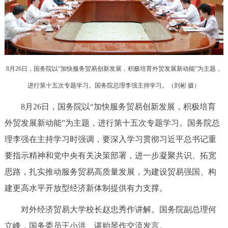
决策公开
专题公开
政务服务
个人服务
法人服务
部门服务
8月26日，国务院以“加快服务贸易创新发展，积极培育外贸发展新动能”为主题，
进行第十五次专题学习。国务院总理李强主持学习。（
刘彬 摄
）
便民服务
利企服务
投资项目
8月26日，国务院以“加快服务贸易创新发展，积极培育
外贸发展新动能”为主题，进行第十五次专题学习。国务院总
中介服务
阳光政务
理李强在主持学习时强调，要深入学习贯彻习近平总书记重
政民互动
要指示精神和党中央有关决策部署，进一步凝聚共识、拓宽
思路，扎实推动服务贸易高质量发展，为建设贸易强国、构
12345网上接诉即办
我要咨询
我要建议
建更高水平开放型经济新体制提供有力支撑。
参与调查
在线访谈
图说互动
对外经济贸易大学校长赵忠秀作讲解。国务院副总理何
立峰，国务委员王小洪、谌贻琴作交流发言。