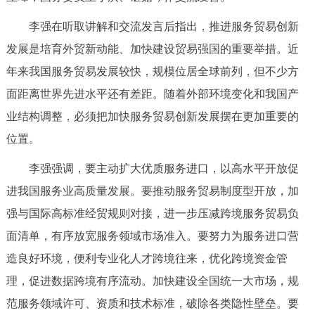
走进北京
李强在听取讲解和交流发言后指出，推进服务贸易创新
北京概况
十六区概览
人文北京
发展是培育外贸新动能、加快建设贸易强国的重要举措。近
年来我国服务贸易发展较快，规模位居全球前列，但不少方
绿色北京
图说北京
视频北京
面距离世界先进水平还有差距。随着外部环境变化和我国产
业结构调整，必须把加快服务贸易创新发展摆在更加重要的
多语种
位置。
ENGLISH
한국어
日本語
李强强调，要主动扩大优质服务进口，以高水平开放促
进我国服务业高质量发展。要推动服务贸易制度型开放，加
DEUTSCH
FRANÇAIS
РУССКИЙ ЯЗЫК
强与国际高标准经贸规则对接，进一步压减跨境服务贸易负
面清单，有序放宽服务领域市场准入。要努力为服务进口营
ESPAÑOL
العربية
PORTUGUÊS
造良好环境，便利专业化人才跨境往来，优化跨境资金管
ITALIANO
理，促进数据跨境有序流动。加快建设全国统一大市场，规
范服务领域许可、资质和技术标准，破除各类隐性壁垒。要