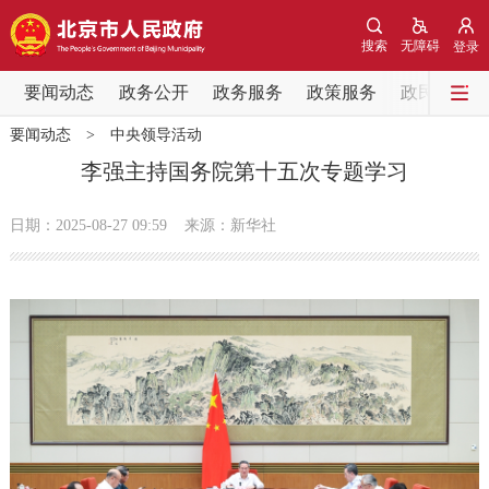
网站地图
搜索
无障碍
登录
要闻动态
要闻动态
政务公开
政务服务
政策服务
政民互动
要闻动态
>
中央领导活动
党中央精神
国务院信息
中央部委动态
李强主持国务院第十五次专题学习
北京要闻
会议信息
部门动态
日期：2025-08-27 09:59
来源：新华社
各区热点
政务公开
市领导
机构职能
政策服务
政策兑现
政策解读
回应关切