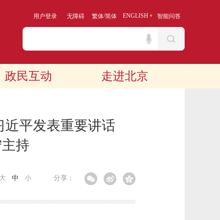
/
ENGLISH
用户登录
无障碍
繁体
简体
智能问答
政民互动
走进北京
 习近平发表重要讲话
宁主持
大
中
小
分享：