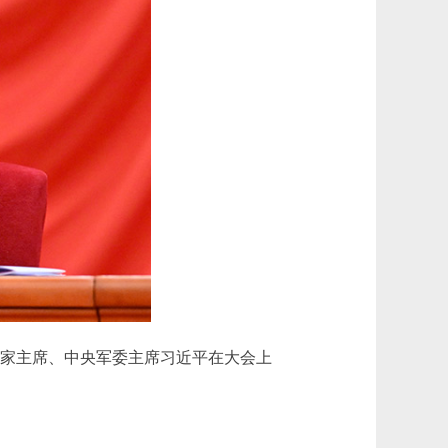
国家主席、中央军委主席习近平在大会上