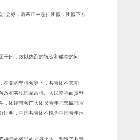
会”会标，后幕正中悬挂团徽，团徽下方
团干部，致以热烈的祝贺和诚挚的问
，在党的坚强领导下，共青团不忘初
解放和实现国家富强、人民幸福而贡献
斗，团结带领广大团员青年把忠诚书写
分证明，中国共青团不愧为中国青年运
坚持党的领导的立身之本，塑造了共青