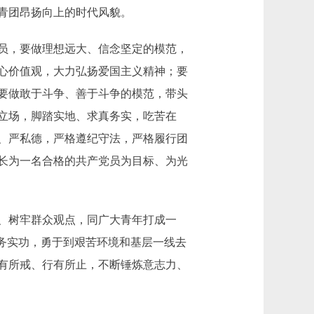
青团昂扬向上的时代风貌。
员，要做理想远大、信念坚定的模范，
心价值观，大力弘扬爱国主义精神；要
要做敢于斗争、善于斗争的模范，带头
立场，脚踏实地、求真务实，吃苦在
、严私德，严格遵纪守法，严格履行团
长为一名合格的共产党员为目标、为光
、树牢群众观点，同广大青年打成一
务实功，勇于到艰苦环境和基层一线去
有所戒、行有所止，不断锤炼意志力、