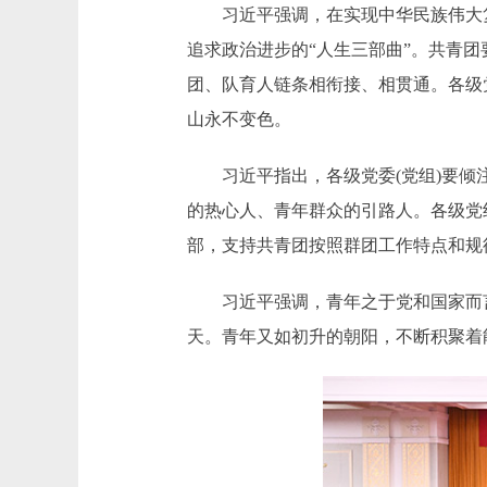
习近平强调，在实现中华民族伟大复
追求政治进步的“人生三部曲”。共青
团、队育人链条相衔接、相贯通。各级
山永不变色。
习近平指出，各级党委(党组)要倾注
的热心人、青年群众的引路人。各级党
部，支持共青团按照群团工作特点和规
习近平强调，青年之于党和国家而言
天。青年又如初升的朝阳，不断积聚着