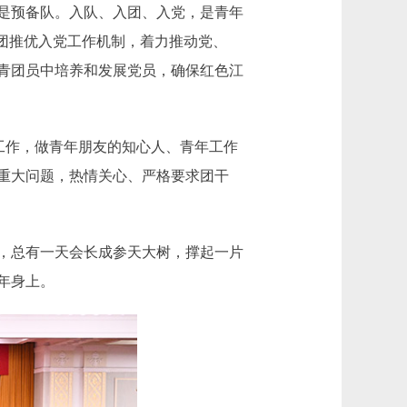
是预备队。入队、入团、入党，是青年
团推优入党工作机制，着力推动党、
青团员中培养和发展党员，确保红色江
工作，做青年朋友的知心人、青年工作
重大问题，热情关心、严格要求团干
，总有一天会长成参天大树，撑起一片
年身上。