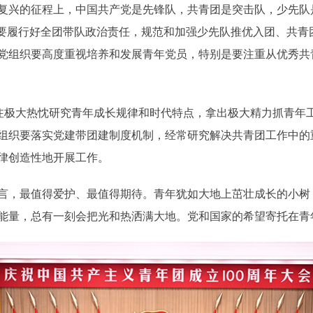
兴的征程上，中国共产党是先锋队，共青团是突击队，少先队
团要履行好全团带队政治责任，规范和加强少先队推优入团、共青
党组织要高度重视培养和发展青年党员，特别是要注重从优秀共
极大热忱研究青年成长规律和时代特点，拿出极大精力抓青年
组织要落实党建带团建制度机制，经常研究解决共青团工作中的
律创造性地开展工作。
，最值得爱护、最值得期待。青年犹如大地上茁壮成长的小树
能量，总有一刻会把光和热洒满大地。党和国家的希望寄托在青