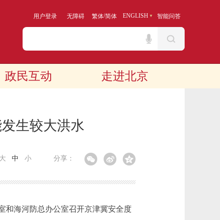
/
ENGLISH
用户登录
无障碍
繁体
简体
智能问答
政民互动
走进北京
能发生较大洪水
大
中
小
分享：
室和海河防总办公室召开京津冀安全度