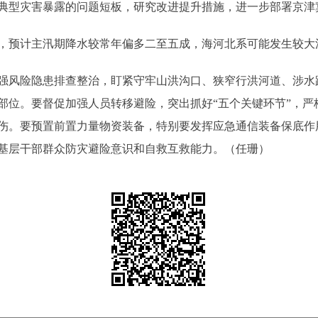
典型灾害暴露的问题短板，研究改进提升措施，进一步部署京津
预计主汛期降水较常年偏多二至五成，海河北系可能发生较大
风险隐患排查整治，盯紧守牢山洪沟口、狭窄行洪河道、涉水
部位。要督促加强人员转移避险，突出抓好“五个关键环节”，严
伤。要预置前置力量物资装备，特别要发挥应急通信装备保底作
基层干部群众防灾避险意识和自救互救能力。（任珊）