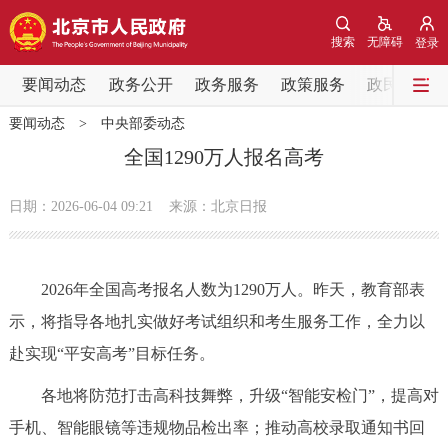
网站地图
搜索
无障碍
登录
要闻动态
要闻动态
政务公开
政务服务
政策服务
政民互动
要闻动态
>
中央部委动态
党中央精神
国务院信息
中央部委动态
全国1290万人报名高考
北京要闻
会议信息
部门动态
日期：2026-06-04 09:21
来源：北京日报
各区热点
2026年全国高考报名人数为1290万人。昨天，教育部表
政务公开
示，将指导各地扎实做好考试组织和考生服务工作，全力以
赴实现“平安高考”目标任务。
市领导
机构职能
政策服务
各地将防范打击高科技舞弊，升级“智能安检门”，提高对
政策兑现
政策解读
回应关切
手机、智能眼镜等违规物品检出率；推动高校录取通知书回