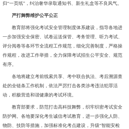
归“一页纸”，纠治奢华录取通知书、新生礼盒等不良风气。
决策公开
专题公开
严打舞弊维护公平公正
政务服务
教育部将强化考试安全管理制度体系建设，指导各地进
个人服务
法人服务
部门服务
一步加强安全保密、试卷运送保管、考务管理、听力考试、
评分阅卷等各环节全流程工作规范，细化完善制度，严格操
便民服务
利企服务
投资项目
作规程，改进工作举措，全力保障考试招生公平安全、规范
有序。
中介服务
阳光政务
各地将建立考前线索共享、考中联合执法、考后溯源查
政民互动
处的全链条工作机制，依法严厉打击各类涉考违法犯罪活
动，积极营造和谐健康的考试环境。
12345网上接诉即办
我要咨询
我要建议
教育部要求，防范打击高科技舞弊，织牢织密考试安全
防护网。各地要深化考生诚信考试教育，进一步强化人防、
参与调查
在线访谈
图说互动
物防、技防等措施，加强标准化考点建设，升级“智能安检