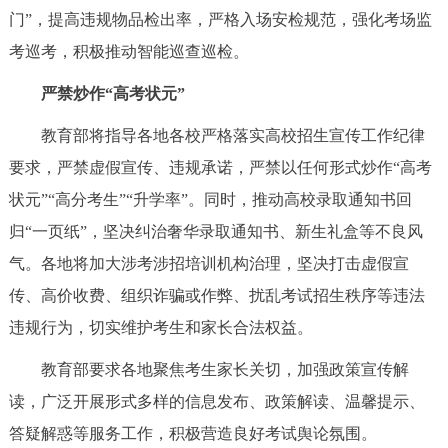
走进北京
门”，提高违规物品检出率，严格入场安检规范，强化考场监
考巡考，积极推动智能巡查巡检。
北京概况
十六区概览
人文北京
严禁炒作“高考状元”
绿色北京
图说北京
视频北京
教育部将指导各地各校严格落实高校招生宣传工作纪律
要求，严禁虚假宣传、违规承诺，严禁以任何形式炒作“高考
多语种
状元”“高分考生”“升学率”。同时，推动高校录取通知书回
ENGLISH
한국어
日本語
归“一页纸”，坚决纠治奢华录取通知书、新生礼盒等不良风
气。各地将加大涉考涉招培训机构治理，坚决打击虚假宣
DEUTSCH
FRANÇAIS
РУССКИЙ ЯЗЫК
传、高价收费、组织诈骗或作弊、扰乱考试招生秩序等违法
违规行为，切实维护考生和家长合法权益。
ESPAÑOL
العربية
PORTUGUÊS
教育部要求各地聚焦考生家长关切，加强政策宣传解
ITALIANO
读，广泛开展形式多样的信息发布、政策解读、温馨提示、
答疑解惑等服务工作，积极营造良好考试舆论氛围。