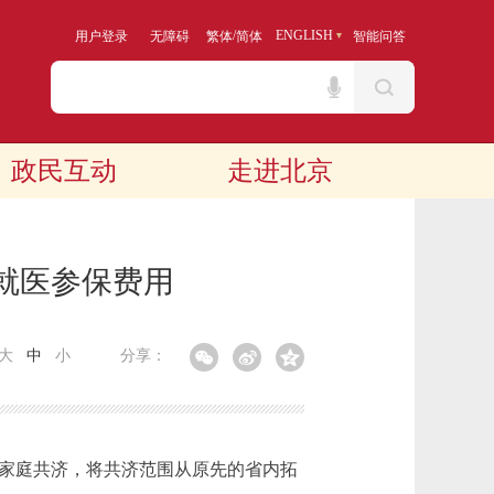
/
ENGLISH
用户登录
无障碍
繁体
简体
智能问答
政民互动
走进北京
就医参保费用
大
中
小
分享：
家庭共济，将共济范围从原先的省内拓