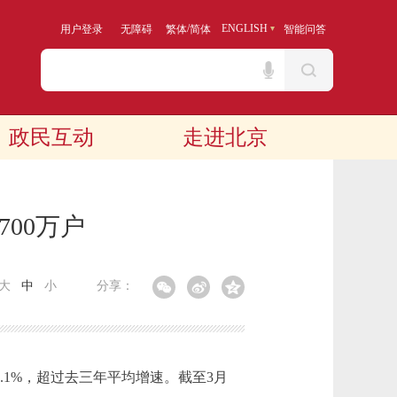
/
ENGLISH
用户登录
无障碍
繁体
简体
智能问答
政民互动
走进北京
700万户
大
中
小
分享：
.1%，超过去三年平均增速。截至3月