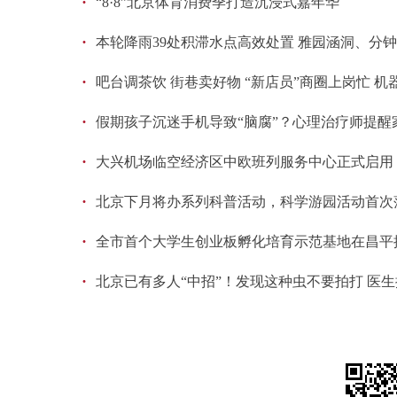
·
“8·8”北京体育消费季打造沉浸式嘉年华
·
本轮降雨39处积滞水点高效处置 雅园涵洞、分
·
吧台调茶饮 街巷卖好物 “新店员”商圈上岗忙 
·
假期孩子沉迷手机导致“脑腐”？心理治疗师提醒
·
大兴机场临空经济区中欧班列服务中心正式启用
·
北京下月将办系列科普活动，科学游园活动首次
·
全市首个大学生创业板孵化培育示范基地在昌平
·
北京已有多人“中招”！发现这种虫不要拍打 医