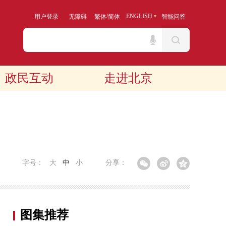
/
ENGLISH
用户登录
无障碍
繁体
简体
智能问答
政民互动
走进北京
字号：
大
中
小
分享：
图集推荐