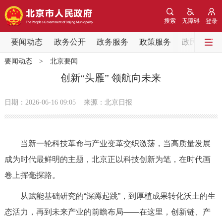
网站地图
搜索
无障碍
登录
要闻动态
要闻动态
政务公开
政务服务
政策服务
政民互动
要闻动态
>
北京要闻
党中央精神
国务院信息
中央部委动态
创新“头雁” 领航向未来
北京要闻
会议信息
部门动态
日期：2026-06-16 09:05
来源：北京日报
各区热点
当新一轮科技革命与产业变革交织激荡，当高质量发展
政务公开
成为时代最鲜明的主题，北京正以科技创新为笔，在时代画
卷上挥毫探路。
市领导
机构职能
政策服务
从赋能基础研究的“深蹲起跳”，到厚植成果转化沃土的生
政策兑现
政策解读
回应关切
态活力，再到未来产业的前瞻布局——在这里，创新链、产