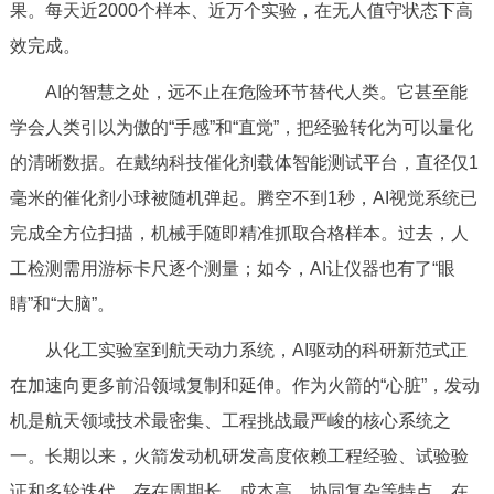
走进北京
果。每天近2000个样本、近万个实验，在无人值守状态下高
效完成。
北京概况
十六区概览
人文北京
AI的智慧之处，远不止在危险环节替代人类。它甚至能
学会人类引以为傲的“手感”和“直觉”，把经验转化为可以量化
绿色北京
图说北京
视频北京
的清晰数据。在戴纳科技催化剂载体智能测试平台，直径仅1
多语种
毫米的催化剂小球被随机弹起。腾空不到1秒，AI视觉系统已
完成全方位扫描，机械手随即精准抓取合格样本。过去，人
ENGLISH
한국어
日本語
工检测需用游标卡尺逐个测量；如今，AI让仪器也有了“眼
睛”和“大脑”。
DEUTSCH
FRANÇAIS
РУССКИЙ ЯЗЫК
从化工实验室到航天动力系统，AI驱动的科研新范式正
ESPAÑOL
العربية
PORTUGUÊS
在加速向更多前沿领域复制和延伸。作为火箭的“心脏”，发动
机是航天领域技术最密集、工程挑战最严峻的核心系统之
ITALIANO
一。长期以来，火箭发动机研发高度依赖工程经验、试验验
证和多轮迭代，存在周期长、成本高、协同复杂等特点。在