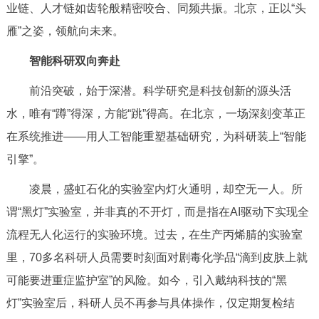
业链、人才链如齿轮般精密咬合、同频共振。北京，正以“头
决策公开
专题公开
雁”之姿，领航向未来。
政务服务
智能科研双向奔赴
个人服务
法人服务
部门服务
前沿突破，始于深潜。科学研究是科技创新的源头活
水，唯有“蹲”得深，方能“跳”得高。在北京，一场深刻变革正
便民服务
利企服务
投资项目
在系统推进——用人工智能重塑基础研究，为科研装上“智能
引擎”。
中介服务
阳光政务
凌晨，盛虹石化的实验室内灯火通明，却空无一人。所
政民互动
谓“黑灯”实验室，并非真的不开灯，而是指在AI驱动下实现全
流程无人化运行的实验环境。过去，在生产丙烯腈的实验室
12345网上接诉即办
我要咨询
我要建议
里，70多名科研人员需要时刻面对剧毒化学品“滴到皮肤上就
可能要进重症监护室”的风险。如今，引入戴纳科技的“黑
参与调查
在线访谈
图说互动
灯”实验室后，科研人员不再参与具体操作，仅定期复检结