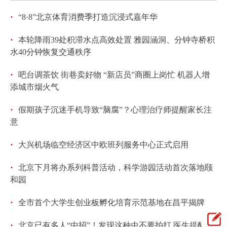
·
“8·8”北京体育消费季打造沉浸式嘉年华
·
本轮降雨39处积滞水点高效处置 雅园涵洞、分钟寺桥积
水40分钟恢复交通秩序
·
吧台调茶饮 街巷卖好物 “新店员”商圈上岗忙 机器人增
添城市烟火气
·
假期孩子沉迷手机导致“脑腐”？心理治疗师提醒家长注
意
·
大兴机场临空经济区中欧班列服务中心正式启用
·
北京下月将办系列科普活动，科学游园活动首次落地颐
和园
·
全市首个大学生创业板孵化培育示范基地在昌平揭牌
·
北京已有多人“中招”！发现这种虫不要拍打 医生提醒