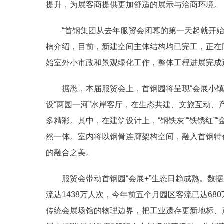
提升，为展客商提供更加舒适的展示与洽商环境。
“首钢集团从去年服贸会闭幕的第一天起就开
楠介绍，目前，新建空间主体结构均已完工，正在
始室外小市政和景观绿化工作，整体工程进展完成近
据悉，本届服贸会上，首钢园将呈现“会展小
设“两园一河”水岸客厅，在生态共建、文旅互动
多精彩。其中，在建筑设计上，“钢铁灰”“铁锈红”
然一体。室内将以钢骨连廊架构空间，融入首钢特
的融合之美。
服贸会带动首钢园“会展+”生态日趋成熟。数据
流达1438万人次，今年前五个月园区客流已达68
传统会展场馆的物理边界，把工业遗存更新地标、