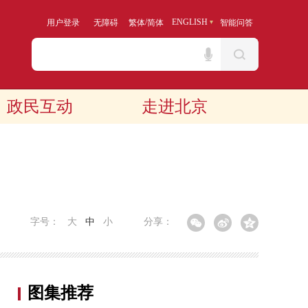
/
ENGLISH
用户登录
无障碍
繁体
简体
智能问答
政民互动
走进北京
字号：
大
中
小
分享：
图集推荐