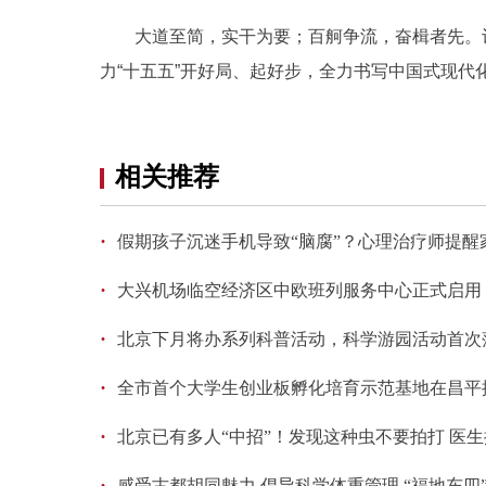
大道至简，实干为要；百舸争流，奋楫者先。
力“十五五”开好局、起好步，全力书写中国式现代
相关推荐
·
假期孩子沉迷手机导致“脑腐”？心理治疗师提醒
·
大兴机场临空经济区中欧班列服务中心正式启用
·
北京下月将办系列科普活动，科学游园活动首次
·
全市首个大学生创业板孵化培育示范基地在昌平
·
北京已有多人“中招”！发现这种虫不要拍打 医
·
感受古都胡同魅力 倡导科学体重管理 “福地东四