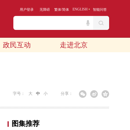
/
ENGLISH
用户登录
无障碍
繁体
简体
智能问答
政民互动
走进北京
字号：
大
中
小
分享：
图集推荐