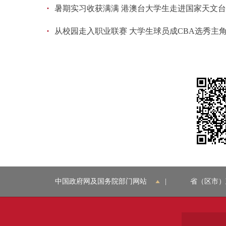
·
暑期实习收获满满 港澳台大学生走进国家天文
·
从校园走入职业联赛 大学生球员成CBA选秀主
中国政府网及国务院部门网站
|
省（区市）