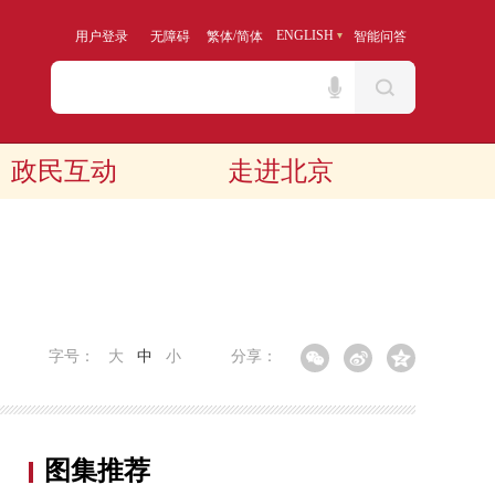
/
ENGLISH
用户登录
无障碍
繁体
简体
智能问答
政民互动
走进北京
字号：
大
中
小
分享：
图集推荐