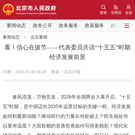
网站地图
搜索
无障碍
登录
要闻动态
要闻动态
政务公开
政务服务
政策服务
政民互动
要闻动态
>
北京要闻
党中央精神
国务院信息
中央部委动态
看！信心在拔节——代表委员共话“十五五”时期
经济发展前景
北京要闻
会议信息
部门动态
日期：2026-03-06 08:49
来源：北京日报
各区热点
政务公开
春风浩荡，万物竞发，2026年全国两会大幕开启。“十五
五”时期，是中国迈向2035年远景目标的关键一程。经济发展
市领导
机构职能
政策服务
如何积蓄新动能？驱动前行的力量从何处破土？民生福祉何
政策兑现
政策解读
回应关切
以更有温度？大国首都的首善答卷如何写得更精彩？现代化