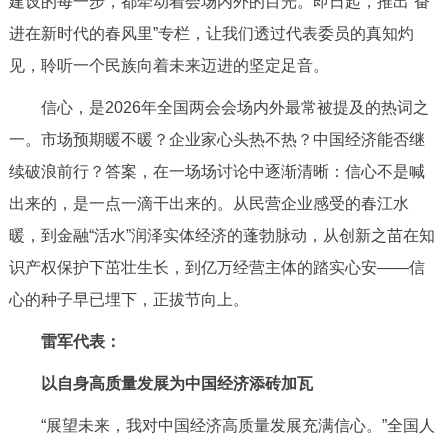
建设的每一步，都牵动着会场内外的目光。即日起，推出“奋
决策公开
专题公开
进在新时代的春风里”专栏，让我们透过代表委员的真知灼
见，聆听一个民族向着未来迈进的坚定足音。
政务服务
信心，是2026年全国两会会场内外最常被提及的热词之
个人服务
法人服务
部门服务
一。市场预期暖不暖？企业家心头热不热？中国经济能否继
续破浪前行？答案，在一场场讨论中逐渐清晰：信心不是喊
便民服务
利企服务
投资项目
出来的，是一点一滴干出来的。从民营企业感受的春江水
暖，到金融“活水”润泽实体经济的蓬勃脉动，从创新之苗在知
中介服务
阳光政务
识产权保护下茁壮生长，到亿万经营主体的踏实心安——信
政民互动
心的种子早已埋下，正拔节向上。
雷军代表：
12345网上接诉即办
我要咨询
我要建议
以自身高质量发展为中国经济添砖加瓦
参与调查
在线访谈
图说互动
“展望未来，我对中国经济高质量发展充满信心。”全国人