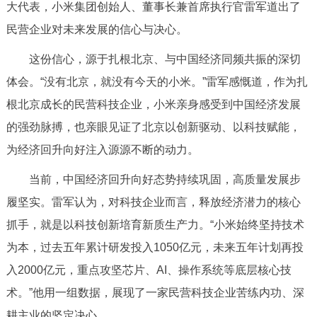
走进北京
大代表，小米集团创始人、董事长兼首席执行官雷军道出了
民营企业对未来发展的信心与决心。
北京概况
十六区概览
人文北京
这份信心，源于扎根北京、与中国经济同频共振的深切
体会。“没有北京，就没有今天的小米。”雷军感慨道，作为扎
绿色北京
图说北京
视频北京
根北京成长的民营科技企业，小米亲身感受到中国经济发展
多语种
的强劲脉搏，也亲眼见证了北京以创新驱动、以科技赋能，
为经济回升向好注入源源不断的动力。
ENGLISH
한국어
日本語
当前，中国经济回升向好态势持续巩固，高质量发展步
DEUTSCH
FRANÇAIS
РУССКИЙ ЯЗЫК
履坚实。雷军认为，对科技企业而言，释放经济潜力的核心
抓手，就是以科技创新培育新质生产力。“小米始终坚持技术
ESPAÑOL
العربية
PORTUGUÊS
为本，过去五年累计研发投入1050亿元，未来五年计划再投
入2000亿元，重点攻坚芯片、AI、操作系统等底层核心技
ITALIANO
术。”他用一组数据，展现了一家民营科技企业苦练内功、深
耕主业的坚定决心。