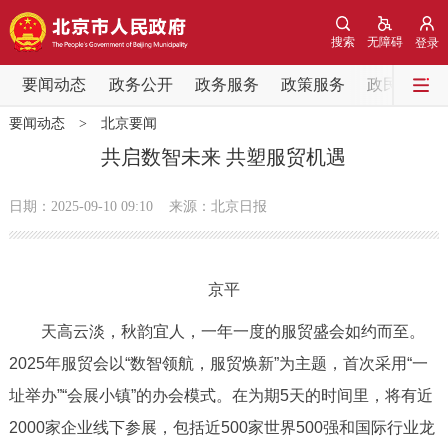
网站地图
搜索
无障碍
登录
要闻动态
要闻动态
政务公开
政务服务
政策服务
政民互动
要闻动态
>
北京要闻
党中央精神
国务院信息
中央部委动态
共启数智未来 共塑服贸机遇
北京要闻
会议信息
部门动态
日期：2025-09-10 09:10
来源：北京日报
各区热点
京平
政务公开
天高云淡，秋韵宜人，一年一度的服贸盛会如约而至。
市领导
机构职能
政策服务
2025年服贸会以“数智领航，服贸焕新”为主题，首次采用“一
址举办”“会展小镇”的办会模式。在为期5天的时间里，将有近
政策兑现
政策解读
回应关切
2000家企业线下参展，包括近500家世界500强和国际行业龙