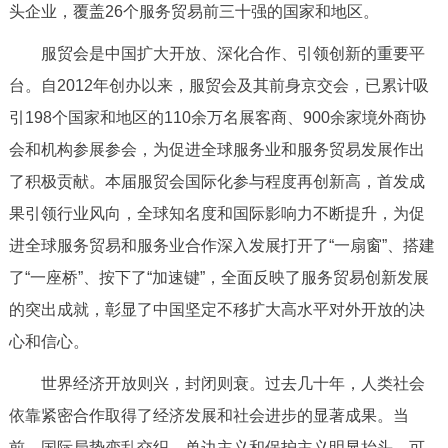
头企业，覆盖26个服务贸易前三十强的国家和地区。
决策公开
专题公开
服贸会是中国扩大开放、深化合作、引领创新的重要平
政务服务
台。自2012年创办以来，服贸会及其前身京交会，已累计吸
引198个国家和地区的110余万名展客商、900余家境外商协
个人服务
法人服务
部门服务
会和机构参展参会，为促进全球服务业和服务贸易发展作出
了积极贡献。本届服贸会国际化参与程度再创新高，首发成
便民服务
利企服务
投资项目
果引领行业风向，全球知名度和国际影响力不断提升，为促
进全球服务贸易和服务业合作深入发展打开了“一扇窗”、搭建
中介服务
阳光政务
了“一座桥”、按下了“加速键”，全面反映了服务贸易创新发展
政民互动
的突出成就，彰显了中国坚定不移扩大高水平对外开放的决
心和信心。
12345网上接诉即办
我要咨询
我要建议
世界经济开放则兴，封闭则衰。过去几十年，人类社会
参与调查
在线访谈
图说互动
依靠紧密合作取得了经济发展和社会进步的显著成果。当
前，国际局势变乱交织，单边主义和保护主义明显抬头。可