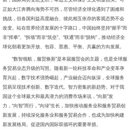
走进北京
正如大江奔腾向海势不可挡，尽管经济全球化遇到了困难和
北京概况
十六区概览
人文北京
挑战，但各国利益高度融合、彼此相互依存的客观态势不会
改变。站在世界经济发展的十字路口，中国始终坚持“握手”而
绿色北京
图说北京
视频北京
非“挥拳”、“拆墙”而非“筑垒”、“联通”而非“脱钩”，推动经济全
球化朝着更加开放、包容、普惠、平衡、共赢的方向发展。
多语种
“数智领航，服贸焕新”是本届服贸会的主题，也是全球服
ENGLISH
한국어
日本語
务贸易业态升级的写照。随着新一轮科技革命和产业变革孕
育兴起，数字技术强势崛起，产业融合迈向纵深，全球服务
DEUTSCH
FRANÇAIS
РУССКИЙ ЯЗЫК
贸易呈现技术创新、数字迭代、智力密集的新趋势。对于我
国这个全球最大和最具潜力的消费市场来说，“向新”发
ESPAÑOL
العربية
PORTUGUÊS
力，“向智”而行，“向绿”生长，加快推动服务业和服务贸易创
新发展，持续深化服务业和服务贸易合作，也成为加快构建
ITALIANO
新发展格局、促进国内国际双循环的重要举措。