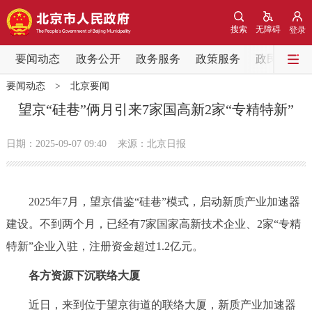
网站地图
搜索
无障碍
登录
要闻动态
要闻动态
政务公开
政务服务
政策服务
政民互动
要闻动态
>
北京要闻
党中央精神
国务院信息
中央部委动态
望京“硅巷”俩月引来7家国高新2家“专精特新”
北京要闻
会议信息
部门动态
日期：2025-09-07 09:40
来源：北京日报
各区热点
2025年7月，望京借鉴“硅巷”模式，启动新质产业加速器
政务公开
建设。不到两个月，已经有7家国家高新技术企业、2家“专精
特新”企业入驻，注册资金超过1.2亿元。
市领导
机构职能
政策服务
各方资源下沉联络大厦
政策兑现
政策解读
回应关切
近日，来到位于望京街道的联络大厦，新质产业加速器