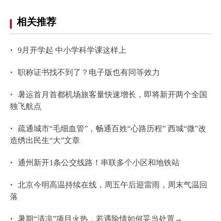
相关推荐
·
9月开学起 中小学科学课这样上
·
职称证书找不到了？电子版也有同等效力
·
暑运首月首都机场旅客量快速增长，即将新开两个全国
独飞航点
·
疏通城市“毛细血管”，畅通百姓“心路历程” 西城“微”改
造绣出民生“大”文章
·
通州新开1条公交线路！串联多个小区和地铁站
·
北京今明高温持续在线，周五午后迎雷雨，周末气温回
落
·
暑期“清凉”项目火热，若遇险情如何妥当处置→