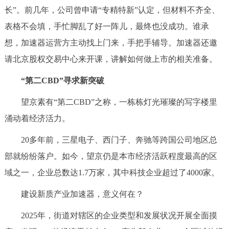
走进北京
长”。前几年，公司曾申请“专精特新”认定，但材料不齐全、
表格不会填，手忙脚乱了好一阵儿，最终也没成功。谁承
北京概况
十六区概览
人文北京
想，加速器运营方主动找上门来，手把手辅导。加速器还邀
请北京股权交易中心来开课，讲解如何做上市的相关准备。
绿色北京
图说北京
视频北京
“第二CBD”寻求新突破
多语种
望京素有“第二CBD”之称，一栋栋灯光璀璨的写字楼里
ENGLISH
한국어
日本語
涌动着经济活力。
20多年前，三星电子、西门子、奔驰等跨国公司地区总
DEUTSCH
FRANÇAIS
РУССКИЙ ЯЗЫК
部就纷纷落户。如今，望京仍是本市经济活跃程度最高的区
域之一，企业总数达1.7万家，其中科技企业超过了4000家。
ESPAÑOL
العربية
PORTUGUÊS
建设新质产业加速器，意义何在？
ITALIANO
2025年，街道对辖区的企业类型和发展状况开展全面摸