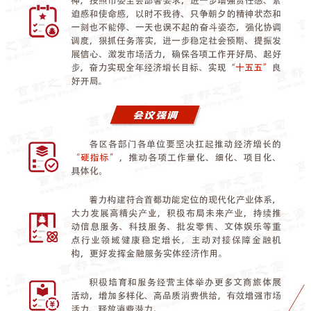
走进北京
北京概况
十六区概览
人文北京
绿色北京
图说北京
视频北京
多语种
ENGLISH
한국어
日本語
DEUTSCH
FRANÇAIS
РУССКИЙ ЯЗЫК
ESPAÑOL
العربية
PORTUGUÊS
ITALIANO