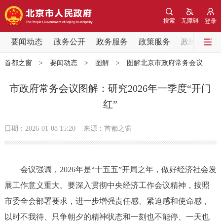
网站地图
搜索
无障碍
登录
要闻动态
要闻动态
政务公开
政务服务
政策服务
政民互动
首都之窗
>
要闻动态
>
图解
>
图解北京市政府常务会议
党中央精神
国务院信息
中央部委动态
市政府常务会议图解：研究2026年一季度“开门
北京要闻
会议信息
部门动态
红”
各区热点
日期：2026-01-08 15:20
来源：首都之窗
政务公开
会议强调，2026年是“十五五”开局之年，做好经济社会发
市领导
机构职能
政策服务
展工作意义重大。要深入贯彻中央经济工作会议精神，按照
市委全会部署要求，进一步增强责任感、紧迫感和使命感，
政策兑现
政策解读
回应关切
以时不我待、只争朝夕的精神状态和一刻也不能停、一天也