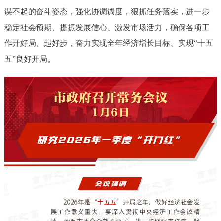
误不起的奋斗姿态，强化协调调度，狠抓任务落实，进一步
决策公开
专题公开
稳定社会预期、提振发展信心、激发市场活力，确保各项工
政务服务
作开好局、起好步，奋力实现全年经济增长目标、实现“十五
五”良好开局。
个人服务
法人服务
部门服务
便民服务
利企服务
投资项目
中介服务
阳光政务
政民互动
12345网上接诉即办
我要咨询
我要建议
参与调查
在线访谈
图说互动