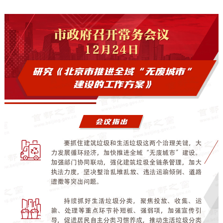
决策公开
专题公开
政务服务
个人服务
法人服务
部门服务
便民服务
利企服务
投资项目
中介服务
阳光政务
政民互动
12345网上接诉即办
我要咨询
我要建议
参与调查
在线访谈
图说互动