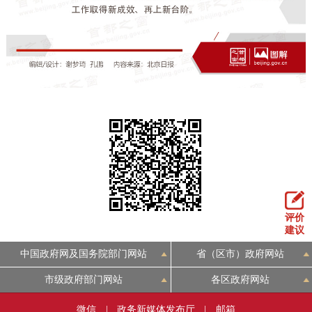
走进北京
北京概况
十六区概览
人文北京
绿色北京
图说北京
视频北京
多语种
ENGLISH
한국어
日本語
DEUTSCH
FRANÇAIS
РУССКИЙ ЯЗЫК
评价
建议
ESPAÑOL
العربية
PORTUGUÊS
中国政府网及国务院部门网站
省（区市）政府网站
ITALIANO
市级政府部门网站
各区政府网站
微信
|
政务新媒体发布厅
|
邮箱