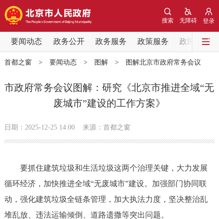
网站地图
搜索
无障碍
登录
要闻动态
要闻动态
政务公开
政务服务
政策服务
政民互动
首都之窗
>
要闻动态
>
图解
>
图解北京市政府常务会议
党中央精神
国务院信息
中央部委动态
市政府常务会议图解：研究《北京市推进全域“无
北京要闻
会议信息
部门动态
废城市”建设的工作方案》
各区热点
日期：2025-12-25 14:00
来源：首都之窗
政务公开
要抓住建筑垃圾和生活垃圾这两个治理关键，大力发展
市领导
机构职能
政策服务
循环经济，加快推进全域“无废城市”建设。加强部门协同联
动，强化建筑垃圾全链条管理，加大执法力度，坚决整治乱
政策兑现
政策解读
回应关切
堆乱放、违法运输倾倒、道路遗撒等突出问题。