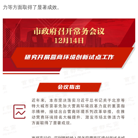
力等方面取得了显著成效。
决策公开
专题公开
政务服务
个人服务
法人服务
部门服务
便民服务
利企服务
投资项目
中介服务
阳光政务
政民互动
12345网上接诉即办
我要咨询
我要建议
参与调查
在线访谈
图说互动