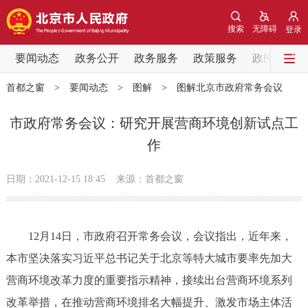
网站地图
搜索
无障碍
登录
要闻动态
要闻动态
政务公开
政务服务
政策服务
政民互动
首都之窗
>
要闻动态
>
图解
>
图解北京市政府常务会议
党中央精神
国务院信息
中央部委动态
市政府常务会议：研究开展营商环境创新试点工
北京要闻
会议信息
部门动态
作
各区热点
日期：2021-12-15 18:45
来源：首都之窗
政务公开
12月14日，市政府召开常务会议，会议指出，近年来，
市领导
机构职能
政策服务
本市坚决落实习近平总书记关于北京等特大城市要率先加大
营商环境改革力度的重要指示精神，接续出台营商环境系列
政策兑现
政策解读
回应关切
改革举措，在推动营商环境排名大幅提升、激发市场主体活