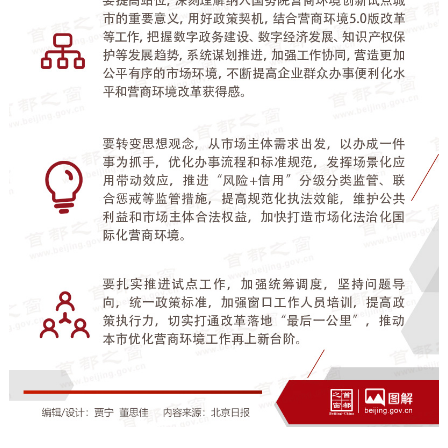
走进北京
北京概况
十六区概览
人文北京
绿色北京
图说北京
视频北京
多语种
ENGLISH
한국어
日本語
DEUTSCH
FRANÇAIS
РУССКИЙ ЯЗЫК
ESPAÑOL
العربية
PORTUGUÊS
ITALIANO