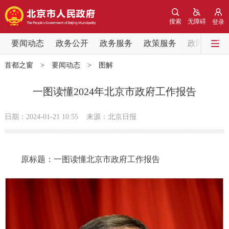
网站地图
搜索
无障碍
登录
要闻动态
要闻动态
政务公开
政务服务
政策服务
政民互动
首都之窗
>
要闻动态
>
图解
党中央精神
国务院信息
中央部委动态
一图读懂2024年北京市政府工作报告
北京要闻
会议信息
部门动态
日期：2024-01-21 10:55
来源：北京日报
各区热点
政务公开
原标题：一图读懂北京市政府工作报告
市领导
机构职能
政策服务
政策兑现
政策解读
回应关切