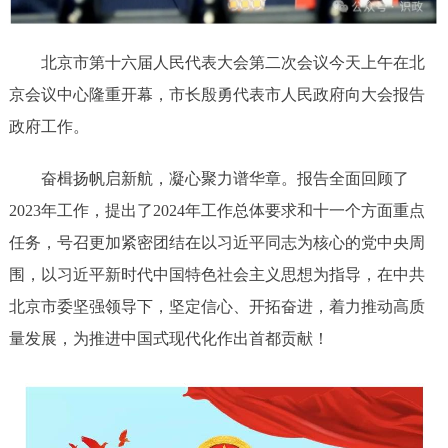
走进北京
北京概况
十六区概览
人文北京
北京市第十六届人民代表大会第二次会议今天上午在北
京会议中心隆重开幕，市长殷勇代表市人民政府向大会报告
绿色北京
图说北京
视频北京
政府工作。
多语种
奋楫扬帆启新航，凝心聚力谱华章。报告全面回顾了
2023年工作，提出了2024年工作总体要求和十一个方面重点
ENGLISH
한국어
日本語
任务，号召更加紧密团结在以习近平同志为核心的党中央周
围，以习近平新时代中国特色社会主义思想为指导，在中共
DEUTSCH
FRANÇAIS
РУССКИЙ ЯЗЫК
北京市委坚强领导下，坚定信心、开拓奋进，着力推动高质
量发展，为推进中国式现代化作出首都贡献！
ESPAÑOL
العربية
PORTUGUÊS
ITALIANO