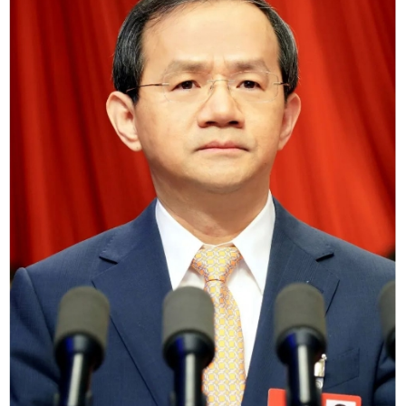
决策公开
专题公开
政务服务
个人服务
法人服务
部门服务
便民服务
利企服务
投资项目
中介服务
阳光政务
政民互动
12345网上接诉即办
我要咨询
我要建议
参与调查
在线访谈
图说互动