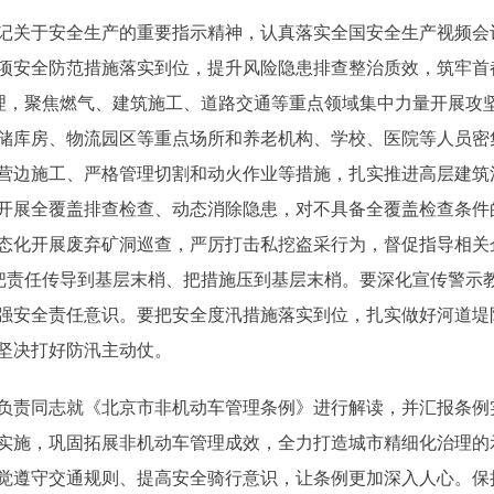
记关于安全生产的重要指示精神，认真落实全国安全生产视频会
项安全防范措施落实到位，提升风险隐患排查整治质效，筑牢首
治理，聚焦燃气、建筑施工、道路交通等重点领域集中力量开展攻
储库房、物流园区等重点场所和养老机构、学校、医院等人员密
营边施工、严格管理切割和动火作业等措施，扎实推进高层建筑
开展全覆盖排查检查、动态消除隐患，对不具备全覆盖检查条件
态化开展废弃矿洞巡查，严厉打击私挖盗采行为，督促指导相关
，把责任传导到基层末梢、把措施压到基层末梢。要深化宣传警示
强安全责任意识。要把安全度汛措施落实到位，扎实做好河道堤
坚决打好防汛主动仗。
负责同志就《北京市非机动车管理条例》进行解读，并汇报条例
实施，巩固拓展非机动车管理成效，全力打造城市精细化治理的
觉遵守交通规则、提高安全骑行意识，让条例更加深入人心。保