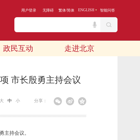
/
ENGLISH
用户登录
无障碍
繁体
简体
智能问答
政民互动
走进北京
项 市长殷勇主持会议
大
中
小
分享：
勇主持会议。