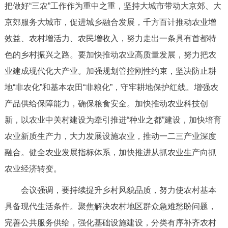
把做好“三农”工作作为重中之重，坚持大城市带动大京郊、大
决策公开
专题公开
京郊服务大城市，促进城乡融合发展，千方百计推动农业增
政务服务
效益、农村增活力、农民增收入，努力走出一条具有首都特
色的乡村振兴之路。要加快推动农业高质量发展，努力把农
个人服务
法人服务
部门服务
业建成现代化大产业。加强规划管控刚性约束，坚决防止耕
地“非农化”和基本农田“非粮化”，守牢耕地保护红线。增强农
便民服务
利企服务
投资项目
产品供给保障能力，确保粮食安全。加快推动农业科技创
新，以农业中关村建设为牵引推进“种业之都”建设，加快培育
中介服务
阳光政务
农业新质生产力，大力发展设施农业，推动一二三产业深度
政民互动
融合。健全农业发展指标体系，加快推进从抓农业生产向抓
农业经济转变。
12345网上接诉即办
我要咨询
我要建议
会议强调，要持续提升乡村风貌品质，努力使农村基本
具备现代生活条件。聚焦解决农村地区群众急难愁盼问题，
参与调查
在线访谈
图说互动
完善公共服务供给，强化基础设施建设，分类有序补齐农村