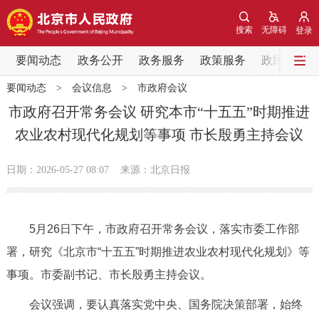
网站地图
搜索
无障碍
登录
要闻动态
要闻动态
政务公开
政务服务
政策服务
政民互动
要闻动态
>
会议信息
>
市政府会议
党中央精神
国务院信息
中央部委动态
市政府召开常务会议 研究本市“十五五”时期推进
农业农村现代化规划等事项 市长殷勇主持会议
北京要闻
会议信息
部门动态
日期：2026-05-27 08:07
来源：北京日报
各区热点
政务公开
5月26日下午，市政府召开常务会议，落实市委工作部
署，研究《北京市“十五五”时期推进农业农村现代化规划》等
市领导
机构职能
政策服务
事项。市委副书记、市长殷勇主持会议。
政策兑现
政策解读
回应关切
会议强调，要认真落实党中央、国务院决策部署，始终