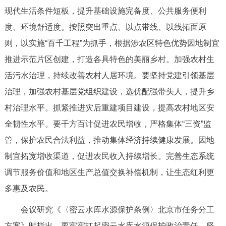
走进北京
现代生活条件短板，提升基础设施完备度、公共服务便利
度、环境舒适度。按照突出重点、以点带线、以线拓面原
北京概况
十六区概览
人文北京
则，以实施“百千工程”为抓手，根据涉农区特色优势因地制宜
推进示范片区创建，打造各具特色的美丽乡村。加强农村生
绿色北京
图说北京
视频北京
活污水治理，持续改善农村人居环境。要坚持党建引领基层
多语种
治理，加强农村基层党组织建设，选优配强带头人，提升乡
村治理水平。抓紧推进灾后重建项目建设，提高农村地区安
ENGLISH
한국어
日本語
全韧性水平。要千方百计促进农民增收，严格集体“三资”监
管，保护农民合法利益，推动集体经济持续健康发展。因地
DEUTSCH
FRANÇAIS
РУССКИЙ ЯЗЫК
制宜拓宽增收渠道，促进农民收入持续增长。完善生态系统
ESPAÑOL
العربية
PORTUGUÊS
调节服务价值和地区生产总值交换补偿机制，让生态红利更
多惠及农民。
ITALIANO
会议研究《〈密云水库水源保护条例〉北京市任务分工
方案》时指出，要牢牢扛起密云水库水源保护政治责任，坚