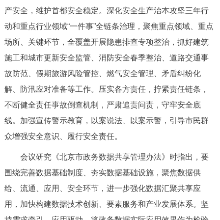
走进北京
产安全，维护首都安全稳定。深化安全生产治本攻坚三年行
动和重点行业领域“一件事”全链条治理，聚焦重点领域、重点
北京概况
十六区概览
人文北京
场所、关键环节，全覆盖开展隐患排查专项整治，抓好建筑
施工和城市更新安全监管、消防安全春季整治、道路交通事
绿色北京
图说北京
视频北京
故防范、假期旅游风险管控、燃气安全管理、矛盾纠纷化
多语种
解、防汛应对准备等工作。压实各方责任，拧紧责任链条，
不断健全责任事故倒查机制，严肃追责问责，守牢安全底
ENGLISH
한국어
日本語
线。加强宣传警示教育，以案说法、以案示警，引导市民群
众增强安全意识、履行安全责任。
DEUTSCH
FRANÇAIS
РУССКИЙ ЯЗЫК
会议研究《北京市政务数据共享管理办法》时指出，要
ESPAÑOL
العربية
PORTUGUÊS
围绕完善数据基础制度、夯实数据基础设施，聚焦数据供
给、流通、应用、安全环节，进一步强化数据汇聚共享应
ITALIANO
用，加快构建数据技术创新、要素服务和产业发展体系。坚
持需求牵引、应用驱动，将政务数据实际应用效果作为检验