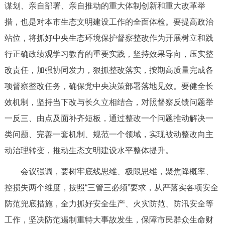
谋划、亲自部署、亲自推动的重大体制创新和重大改革举
决策公开
专题公开
措，也是对本市生态文明建设工作的全面体检。要提高政治
政务服务
站位，将抓好中央生态环境保护督察整改作为开展树立和践
行正确政绩观学习教育的重要实践，坚持效果导向，压实整
个人服务
法人服务
部门服务
改责任，加强协同发力，狠抓整改落实，按期高质量完成各
项督察整改任务，确保党中央决策部署落地见效。要健全长
便民服务
利企服务
投资项目
效机制，坚持当下改与长久立相结合，对照督察反馈问题举
一反三、由点及面补齐短板，通过整改一个问题推动解决一
中介服务
阳光政务
类问题、完善一套机制、规范一个领域，实现被动整改向主
政民互动
动治理转变，推动生态文明建设水平整体提升。
会议强调，要树牢底线思维、极限思维，聚焦降概率、
12345网上接诉即办
我要咨询
我要建议
控损失两个维度，按照“三管三必须”要求，从严落实各项安全
防范兜底措施，全力抓好安全生产、火灾防范、防汛安全等
参与调查
在线访谈
图说互动
工作，坚决防范遏制重特大事故发生，保障市民群众生命财