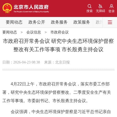
网站地图
搜索
无障碍
登录
要闻动态
要闻动态
政务公开
政务服务
政策服务
政民互动
要闻动态
>
会议信息
>
市政府会议
党中央精神
国务院信息
中央部委动态
市政府召开常务会议 研究中央生态环境保护督察
整改有关工作等事项 市长殷勇主持会议
北京要闻
会议信息
部门动态
日期：2026-04-23 08:38
来源：北京日报
各区热点
政务公开
4月22日上午，市政府召开常务会议，落实市委工作部
署，研究中央生态环境保护督察整改、二季度安全生产有关
市领导
机构职能
政策服务
工作等事项。市委副书记、市长殷勇主持会议。
政策兑现
政策解读
回应关切
会议强调，中央生态环境保护督察是习近平总书记亲自