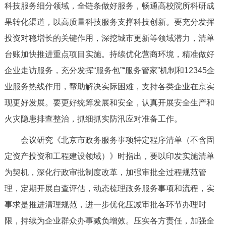
走进北京
科技服务细分领域，全链条做好服务，畅通高校院所科研成
果转化渠道，以高质量科技服务支撑科技创新。要充分发挥
北京概况
十六区概览
人文北京
投资对稳增长的关键作用，深挖城市更新等领域潜力，清单
台账加快推进重点项目实施。持续优化营商环境，精准做好
绿色北京
图说北京
视频北京
企业走访服务，充分发挥“服务包”“服务管家”机制和12345企
多语种
业服务热线作用，帮助解决实际困难，支持各类企业在京实
现更好发展。要更好统筹发展和安全，认真开展安全生产和
ENGLISH
한국어
日本語
火灾隐患排查整治，抓细抓实防汛应对准备工作。
会议研究《北京市政务服务事项特定程序清单（不含固
DEUTSCH
FRANÇAIS
РУССКИЙ ЯЗЫК
定资产投资和工程建设领域）》时指出，要以印发实施清单
ESPAÑOL
العربية
PORTUGUÊS
为契机，深化行政审批制度改革，加强审批全过程规范管
理，定期开展自查评估，动态梳理政务服务事项和流程，实
ITALIANO
事求是推进清理规范，进一步优化压减审批各环节办理时
限，持续为企业群众办事减负增效。压实各方责任，加强全