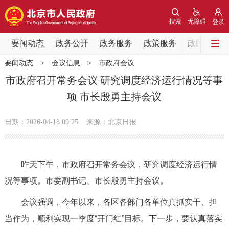
网站地图
搜索
无障碍
登录
要闻动态
要闻动态
政务公开
政务服务
政策服务
政民互动
要闻动态
>
会议信息
>
市政府会议
党中央精神
国务院信息
中央部委动态
市政府召开常务会议 研究调度经济运行情况等事
项 市长殷勇主持会议
北京要闻
会议信息
部门动态
日期：2026-04-18 09:25
来源：北京日报
各区热点
政务公开
昨天下午，市政府召开常务会议，研究调度经济运行情
况等事项。市委副书记、市长殷勇主持会议。
市领导
机构职能
政策服务
会议强调，今年以来，各区各部门各单位真抓实干、担
政策兑现
政策解读
回应关切
当作为，顺利实现一季度“开门红”目标。下一步，要认真落实