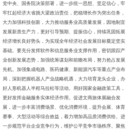
党中央、国务院决策部署，进一步统一思想、坚定信心，牢
决策公开
专题公开
牢扛起经济大省挑大梁政治责任，把稳增长作为突出任务，
政务服务
大力加强科技创新，大力推动服务业高质量发展，因地制宜
发展新质生产力，更好引导预期、提振信心，持续巩固拓展
个人服务
法人服务
部门服务
经济增长良好势头，为实现全年经济社会发展目标奠定坚实
基础。要充分发挥软件和信息服务业支撑作用，密切跟踪产
便民服务
利企服务
投资项目
业创新发展态势，加强统筹谋划和前瞻布局，努力抢占发展
先机。加强集成电路、医药健康、新能源汽车等重点产业布
中介服务
阳光政务
局，深刻把握机器人产业战略机遇，大力培育龙头企业，办
政民互动
好人形机器人半程马拉松等活动。用好国家金融政策工具，
更好发挥金融服务实体经济作用。促进文商旅体展融合发
12345网上接诉即办
我要咨询
我要建议
展，进一步丰富消费场景、优化消费环境，提升会展、体育
赛事、大型活动等综合效益，着力增加高品质消费供给。进
参与调查
在线访谈
图说互动
一步规范平台企业竞争行为，维护公平竞争市场秩序。聚焦