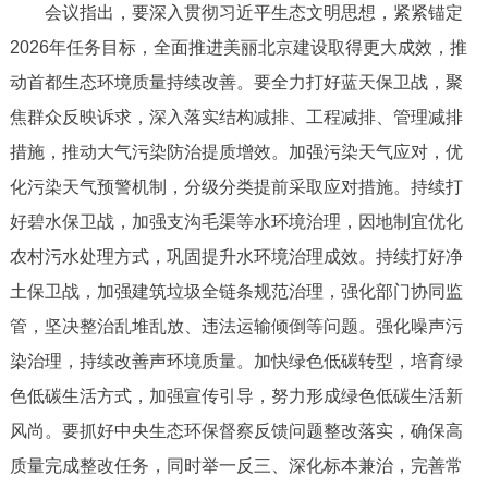
会议指出，要深入贯彻习近平生态文明思想，紧紧锚定
决策公开
专题公开
2026年任务目标，全面推进美丽北京建设取得更大成效，推
政务服务
动首都生态环境质量持续改善。要全力打好蓝天保卫战，聚
焦群众反映诉求，深入落实结构减排、工程减排、管理减排
个人服务
法人服务
部门服务
措施，推动大气污染防治提质增效。加强污染天气应对，优
化污染天气预警机制，分级分类提前采取应对措施。持续打
便民服务
利企服务
投资项目
好碧水保卫战，加强支沟毛渠等水环境治理，因地制宜优化
农村污水处理方式，巩固提升水环境治理成效。持续打好净
中介服务
阳光政务
土保卫战，加强建筑垃圾全链条规范治理，强化部门协同监
政民互动
管，坚决整治乱堆乱放、违法运输倾倒等问题。强化噪声污
染治理，持续改善声环境质量。加快绿色低碳转型，培育绿
12345网上接诉即办
我要咨询
我要建议
色低碳生活方式，加强宣传引导，努力形成绿色低碳生活新
风尚。要抓好中央生态环保督察反馈问题整改落实，确保高
参与调查
在线访谈
图说互动
质量完成整改任务，同时举一反三、深化标本兼治，完善常