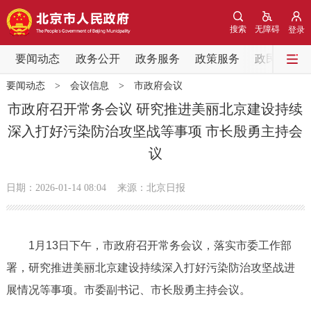
网站地图
搜索
无障碍
登录
要闻动态
要闻动态
政务公开
政务服务
政策服务
政民互动
要闻动态
>
会议信息
>
市政府会议
党中央精神
国务院信息
中央部委动态
市政府召开常务会议 研究推进美丽北京建设持续
深入打好污染防治攻坚战等事项 市长殷勇主持会
北京要闻
会议信息
部门动态
议
各区热点
日期：2026-01-14 08:04
来源：北京日报
政务公开
1月13日下午，市政府召开常务会议，落实市委工作部
市领导
机构职能
政策服务
署，研究推进美丽北京建设持续深入打好污染防治攻坚战进
政策兑现
政策解读
回应关切
展情况等事项。市委副书记、市长殷勇主持会议。