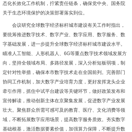
走进北京
态化长效化工作机制，拧紧责任链条，确保党中央、国务院
关于生态环境保护的决策部署落实到位。
北京概况
十六区概览
人文北京
会议研究全球数字经济标杆城市建设有关工作时指出，
要统筹推进数字技术、数字产业、数字应用、数字服务、数
绿色北京
图说北京
视频北京
字基础发展，进一步提升全球数字经济标杆城市建设水平。
多语种
瞄准人工智能、人形机器人、6G等重点数字技术领域发展方
向，坚持全领域布局、多路径发展，深入分析短板弱项，制
ENGLISH
한국어
日本語
定针对性举措，确保本市数字技术走在全国前列。完善部门
协同工作机制，加大数字产业培育力度，更好发挥龙头企业
DEUTSCH
FRANÇAIS
РУССКИЙ ЯЗЫК
牵引作用，抓住中试平台建设等关键环节，做好政策发布和
ESPAÑOL
العربية
PORTUGUÊS
宣传解读，推动创新主体在京聚集发展，促进数字产业发展
壮大。聚焦群众所需可感可及的教育、医疗、文化消费等领
ITALIANO
域，不断拓展数字应用场景，提高数字服务质效。夯实数字
基础根基，激活数据要素价值，加强算力保障，不断提升数