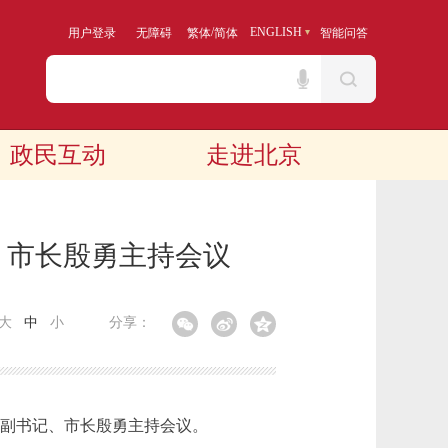
/
ENGLISH
用户登录
无障碍
繁体
简体
智能问答
政民互动
走进北京
 市长殷勇主持会议
大
中
小
分享：
副书记、市长殷勇主持会议。