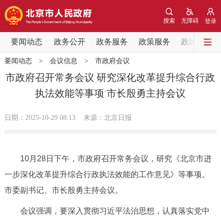
网站地图
搜索
无障碍
登录
要闻动态
要闻动态
政务公开
政务服务
政策服务
政民互动
要闻动态
>
会议信息
>
市政府会议
党中央精神
国务院信息
中央部委动态
市政府召开常务会议 研究深化改革提升综合行政
执法效能等事项 市长殷勇主持会议
北京要闻
会议信息
部门动态
日期：2025-10-29 08:13
来源：北京日报
各区热点
政务公开
10月28日下午，市政府召开常务会议，研究《北京市进
一步深化改革提升综合行政执法效能的工作意见》等事项。
市领导
机构职能
政策服务
市委副书记、市长殷勇主持会议。
政策兑现
政策解读
回应关切
会议强调，要深入贯彻习近平法治思想，认真落实党中