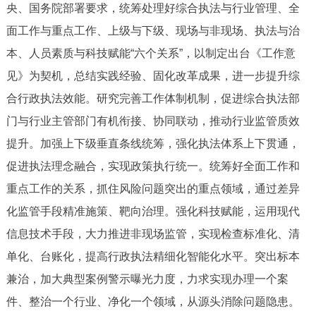
央、国务院部署要求，统筹处理好综合执法与行业管理、全
决策公开
专题公开
面工作与重点工作、上级与下级、现场与非现场、执法与治
政务服务
本、人员素质与科技赋能“六个关系”，以制定出台《工作意
见》为契机，总结实践经验、固化改革成果，进一步提升综
个人服务
法人服务
部门服务
合行政执法效能。研究完善工作体制机制，促进综合执法部
门与行业主管部门有机衔接、协同联动，推动行业监管质效
便民服务
利企服务
投资项目
提升。加强上下级垂直条线统筹，强化执法体系上下贯通，
促进执法理念融合，实现政策执行统一。统筹好全面工作和
中介服务
阳光政务
重点工作的关系，抓住风险问题突出的重点领域，通过差异
政民互动
化监管手段精准施策、靶向治理。强化科技赋能，运用现代
信息技术手段，大力推进非现场监管，实现检查标准化、清
12345网上接诉即办
我要咨询
我要建议
单化、台账化，提高行政执法精细化智能化水平。突出标本
兼治，加大典型案例警示曝光力度，力求实现办理一个案
参与调查
在线访谈
图说互动
件、整治一个行业、净化一个领域，从源头消除问题隐患。