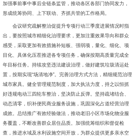
走进北京
加强事前事中事后全链条监管，推动各区各部门协同发力，
形成统筹协同、上下联动、齐抓共管的工作格局。
北京概况
十六区概览
人文北京
会议研究疏解整治促提升专项行动三季度进展情况时指
出，要按照城市精细化治理要求，更加注重效果导向和群众
绿色北京
图说北京
视频北京
感受，采取更加有效措施补短板、强弱项，量化、细化、项
多语种
目化、具体化压茬推进各专项任务，确保按期高质量完成全
年目标任务。持续攻坚违法建设治理，做好建筑垃圾清运处
ENGLISH
한국어
日本語
置，按期实现“场清地净”。完善治理方式方法，精细规范治理
城市家具。健全管理规范制度，加大执法力度，持之以恒抓
DEUTSCH
FRANÇAIS
РУССКИЙ ЯЗЫК
好违规电动三四轮车整治，坚决防止反弹。坚持疏堵结合、
ESPAÑOL
العربية
PORTUGUÊS
动态清零，织补便民商业服务设施，巩固深化占道经营治理
成效。总结推广有效经验做法，推动老旧小区市场化物业服
ITALIANO
务覆盖，不断改善群众居住品质。加强统筹组织和督促检
查，推进水域及水利设施空间开放，为群众提供更多亲水空